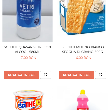
Bere italiana
Vinuri italiene
Bauturi aperitive, alcoolice
Apa italiana
Sucuri si bauturi racoritoare
Ceai
Panettone cozonac italian,
BISCUITI MULINO BIANCO
SOLUTIE QUASAR VETRI CON
Pandoro si Balocco
SFOGLIA DI GRANO 500G
ALCOOL 580ML
16,00 RON
17,00 RON
Produse fara gluten
Produse de panificatie
Produse de patiserie
ADAUGA IN COS
ADAUGA IN COS