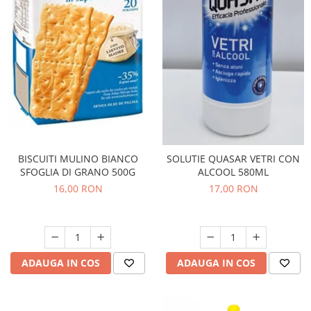
Bere italiana
Vinuri italiene
Bauturi aperitive, alcoolice
Apa italiana
Sucuri si bauturi racoritoare
Ceai
Panettone cozonac italian,
Pandoro si Balocco
BISCUITI MULINO BIANCO
SOLUTIE QUASAR VETRI CON
Produse fara gluten
SFOGLIA DI GRANO 500G
ALCOOL 580ML
Produse de panificatie
16,00 RON
17,00 RON
Produse de patiserie
ADAUGA IN COS
ADAUGA IN COS