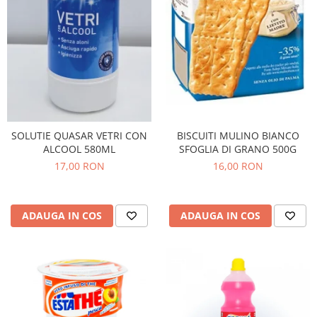
Bere italiana
Vinuri italiene
Bauturi aperitive, alcoolice
Apa italiana
Sucuri si bauturi racoritoare
Ceai
Panettone cozonac italian,
BISCUITI MULINO BIANCO
SOLUTIE QUASAR VETRI CON
Pandoro si Balocco
SFOGLIA DI GRANO 500G
ALCOOL 580ML
16,00 RON
17,00 RON
Produse fara gluten
Produse de panificatie
Produse de patiserie
ADAUGA IN COS
ADAUGA IN COS