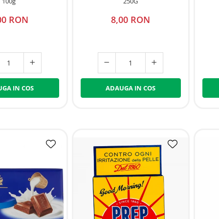
100g
250G
00 RON
8,00 RON
GA IN COS
ADAUGA IN COS