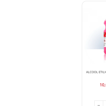
Bere italiana
Vinuri italiene
Bauturi aperitive, alcoolice
Apa italiana
Sucuri si bauturi racoritoare
Ceai
Panettone cozonac italian,
Pandoro si Balocco
Produse fara gluten
Produse de panificatie
Produse de patiserie
ALCOOL ETIL
10