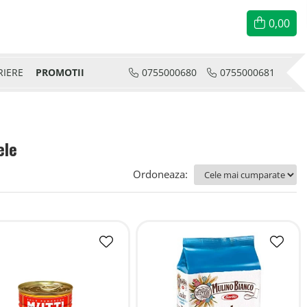
0,00
RIERE
PROMOTII
0755000680
0755000681
ele
Ordoneaza: