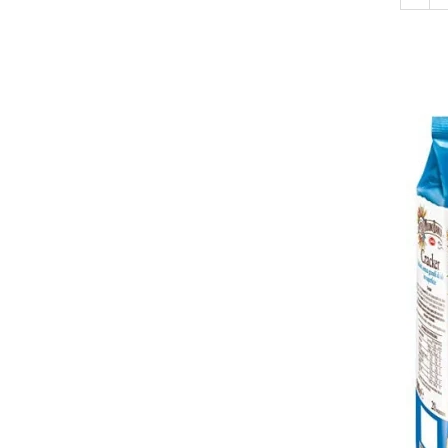
Bere italiana
Vinuri italiene
Bauturi aperitive, alcoolice
Apa italiana
Sucuri si bauturi racoritoare
Ceai
Panettone cozonac italian,
Pandoro si Balocco
Produse fara gluten
Produse de panificatie
Produse de patiserie