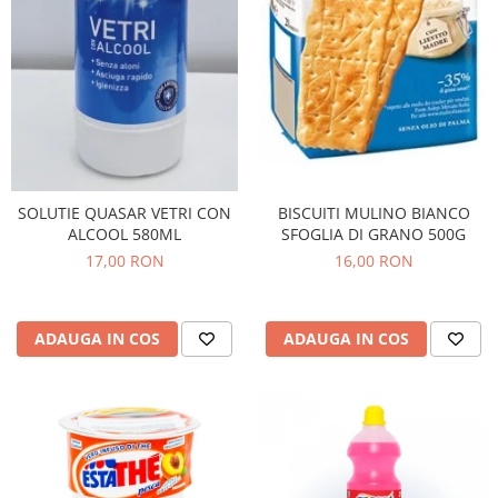
Bere italiana
Vinuri italiene
Bauturi aperitive, alcoolice
Apa italiana
Sucuri si bauturi racoritoare
Ceai
Panettone cozonac italian,
BISCUITI MULINO BIANCO
SOLUTIE QUASAR VETRI CON
Pandoro si Balocco
SFOGLIA DI GRANO 500G
ALCOOL 580ML
16,00 RON
17,00 RON
Produse fara gluten
Produse de panificatie
Produse de patiserie
ADAUGA IN COS
ADAUGA IN COS