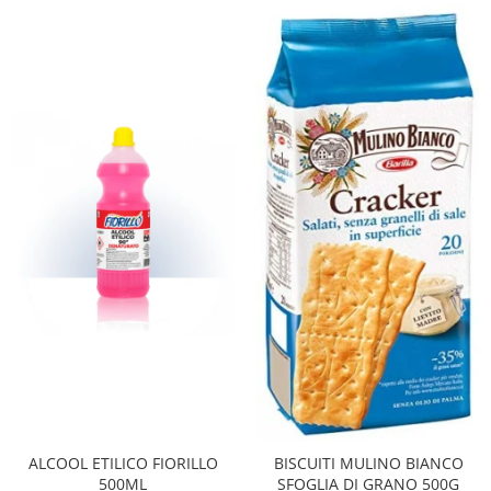
Bere italiana
Vinuri italiene
Bauturi aperitive, alcoolice
Apa italiana
Sucuri si bauturi racoritoare
Ceai
Panettone cozonac italian,
Pandoro si Balocco
Produse fara gluten
Produse de panificatie
Produse de patiserie
ALCOOL ETILICO FIORILLO
BISCUITI MULINO BIANCO
500ML
SFOGLIA DI GRANO 500G