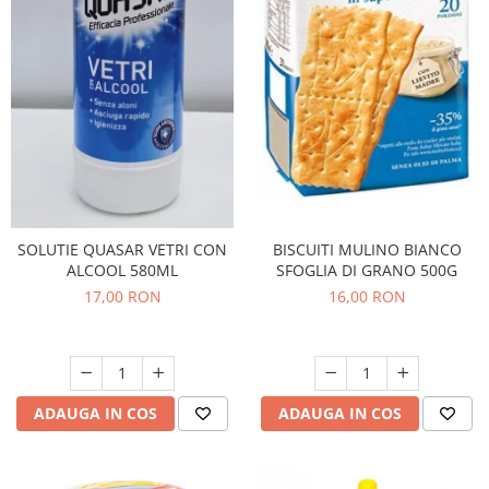
Bere italiana
Vinuri italiene
Bauturi aperitive, alcoolice
Apa italiana
Sucuri si bauturi racoritoare
Ceai
Panettone cozonac italian,
Pandoro si Balocco
BISCUITI MULINO BIANCO
SOLUTIE QUASAR VETRI CON
Produse fara gluten
SFOGLIA DI GRANO 500G
ALCOOL 580ML
Produse de panificatie
16,00 RON
17,00 RON
Produse de patiserie
ADAUGA IN COS
ADAUGA IN COS