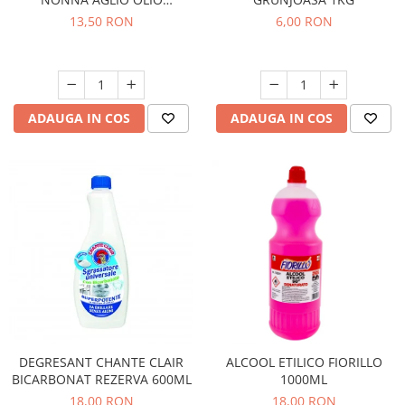
PEPERONCINO 90G
13,50 RON
6,00 RON
ADAUGA IN COS
ADAUGA IN COS
DEGRESANT CHANTE CLAIR
ALCOOL ETILICO FIORILLO
BICARBONAT REZERVA 600ML
1000ML
18,00 RON
18,00 RON