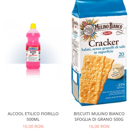
Bere italiana
Vinuri italiene
Bauturi aperitive, alcoolice
Apa italiana
Sucuri si bauturi racoritoare
Ceai
Panettone cozonac italian,
Pandoro si Balocco
Produse fara gluten
Produse de panificatie
Produse de patiserie
ALCOOL ETILICO FIORILLO
BISCUITI MULINO BIANCO
500ML
SFOGLIA DI GRANO 500G
10,00 RON
16,00 RON