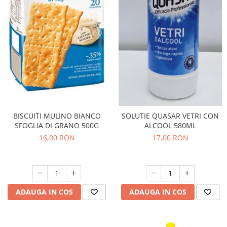
Bere italiana
Vinuri italiene
Bauturi aperitive, alcoolice
Apa italiana
Sucuri si bauturi racoritoare
Ceai
Panettone cozonac italian,
Pandoro si Balocco
BISCUITI MULINO BIANCO
SOLUTIE QUASAR VETRI CON
Produse fara gluten
SFOGLIA DI GRANO 500G
ALCOOL 580ML
Produse de panificatie
16,00 RON
17,00 RON
Produse de patiserie
ADAUGA IN COS
ADAUGA IN COS