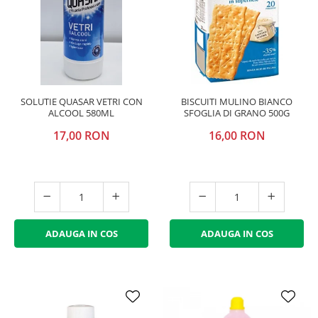
Bere italiana
Vinuri italiene
Bauturi aperitive, alcoolice
Apa italiana
Sucuri si bauturi racoritoare
SOLUTIE QUASAR VETRI CON
BISCUITI MULINO BIANCO
ALCOOL 580ML
SFOGLIA DI GRANO 500G
Ceai
Panettone cozonac italian,
17,00 RON
16,00 RON
Pandoro si Balocco
Produse fara gluten
Produse de panificatie
Produse de patiserie
ADAUGA IN COS
ADAUGA IN COS