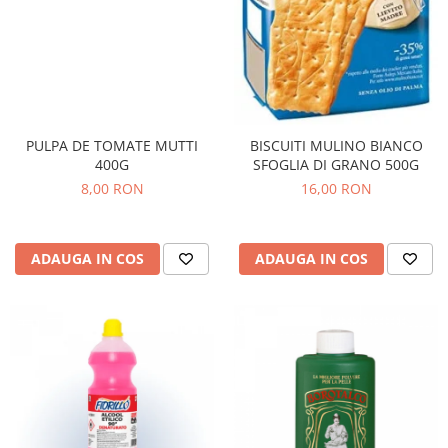
Bere italiana
Vinuri italiene
Bauturi aperitive, alcoolice
Apa italiana
Sucuri si bauturi racoritoare
PULPA DE TOMATE MUTTI
BISCUITI MULINO BIANCO
Ceai
400G
SFOGLIA DI GRANO 500G
Panettone cozonac italian,
8,00 RON
16,00 RON
Pandoro si Balocco
Produse fara gluten
ADAUGA IN COS
ADAUGA IN COS
Produse de panificatie
Produse de patiserie