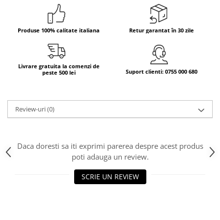
Bere italiana
Vinuri italiene
Produse 100% calitate italiana
Retur garantat în 30 zile
Bauturi aperitive, alcoolice
Apa italiana
Sucuri si bauturi racoritoare
Livrare gratuita la comenzi de
Suport clienti: 0755 000 680
peste 500 lei
Ceai
Panettone cozonac italian,
Pandoro si Balocco
Review-uri
(0)
Produse fara gluten
Produse de panificatie
Daca doresti sa iti exprimi parerea despre acest produs
Produse de patiserie
poti adauga un review.
SCRIE UN REVIEW