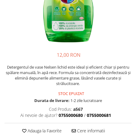
Crapate
Hartie igienica
Geluri de dus pentru Barbati si
Fructe si legume din Italia
Femei din Italia
Solutii curatat suprafete baie
Sosuri Italiene
Spumant de baie
Solutii anticalcar
Sosuri de rosii si pasta de tomate
Sapun Lichid sau Solid
Igiena casei
Antibacterian Pentru Fata sau
Sosuri paste
Solutie curatat geamuri
Maini
Servetele umede, nazale
Produse proaspete
Degresant mobila
Parfumuri Italiene
Blaturi de pizza
Degresant universal
Produse Igiena Dentara
12,00 RON
Branzeturi italiene
Parfum, odorizant camera
Pasta de dinti
Mezeluri italiene
Detergenti pardoseli
Detergentul de vase Nelsen lichid este ideal şi eficient chiar şi pentru
Periute de Dinti
Dulciuri italiene
spălare manuală, în apă rece. Formula sa concentrată dezinfectează şi
Solutii anti insecte
elimină depunerile alimentare grase, lăsând vasele curate şi
Apa de Gura
Biscuiti italieni
strălucitoare.
Igiena intima
Prajituri, napolitane, cornuri
STOC EPUIZAT
italiene
Absorbante
Durata de livrare:
1-2 zile lucratoare
Bomboane italiene
Geluri intime
Cod Produs:
a567
Ciocolata italiana
Ai nevoie de ajutor?
0755000680
/
0755000681
Snacksuri italiene
Cafea italiana
Adauga la Favorite
Cere informatii
Bauturi italiene