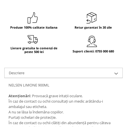
Bere italiana
Vinuri italiene
Bauturi aperitive, alcoolice
Produse 100% calitate italiana
Retur garantat în 30 zile
Apa italiana
Sucuri si bauturi racoritoare
Ceai
Livrare gratuita la comenzi de
Suport clienti: 0755 000 680
peste 500 lei
Panettone cozonac italian,
Pandoro si Balocco
Produse fara gluten
Descriere
Produse de panificatie
Produse de patiserie
NELSEN LIMONE 900ML
Atenționări
: Provoacă grave iritații oculare.
În caz de contact cu ochii consultați un medic arătându-i
ambalajul sau eticheta.
A nu se lăsa la îndemâna copiilor.
Purtați ochelari de protecție.
În caz de contact cu ochii clătiți din abundență pentru câteva