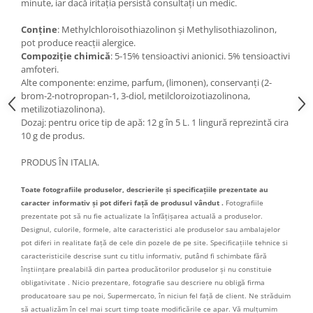
minute, iar dacă iritația persistă consultați un medic.
Conține
: Methylchloroisothiazolinon și Methylisothiazolinon,
pot produce reacții alergice.
Compoziție chimică
: 5-15% tensioactivi anionici. 5% tensioactivi
amfoteri.
Alte componente: enzime, parfum, (limonen), conservanți (2-
brom-2-notropropan-1, 3-diol, metilcloroizotiazolinona,
metilizotiazolinona).
Dozaj: pentru orice tip de apă: 12 g în 5 L. 1 lingură reprezintă cira
10 g de produs.
PRODUS ÎN ITALIA.
Toate fotografiile produselor, descrierile și specificațiile prezentate au
caracter informativ și pot diferi față de produsul vândut .
Fotografiile
prezentate pot să nu fie actualizate la înfățișarea actuală a produselor.
Designul, culorile, formele, alte caracteristici ale produselor sau ambalajelor
pot diferi in realitate față de cele din pozele de pe site. Specificațiile tehnice si
caracteristicile descrise sunt cu titlu informativ, putând fi schimbate fără
înștiințare prealabilă din partea producătorilor produselor și nu constituie
obligativitate . Nicio prezentare, fotografie sau descriere nu obligă firma
producatoare sau pe noi, Supermercato, în niciun fel față de client. Ne străduim
să actualizăm în cel mai scurt timp toate modificările ce apar. Vă mulțumim