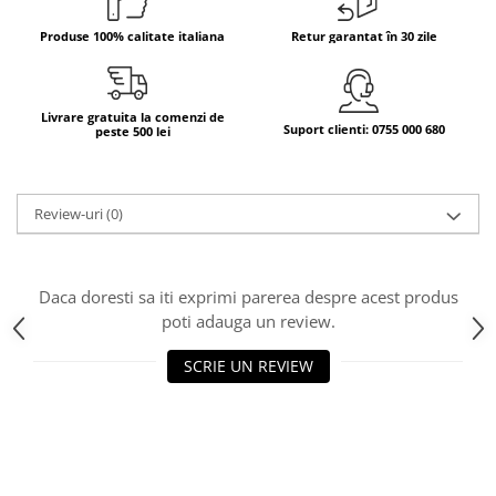
Bere italiana
Produse 100% calitate italiana
Retur garantat în 30 zile
Vinuri italiene
Bauturi aperitive, alcoolice
Livrare gratuita la comenzi de
Apa italiana
Suport clienti: 0755 000 680
peste 500 lei
Sucuri si bauturi racoritoare
Ceai
Panettone cozonac italian,
Review-uri
(0)
Pandoro si Balocco
Produse fara gluten
Daca doresti sa iti exprimi parerea despre acest produs
Produse de panificatie
poti adauga un review.
Produse de patiserie
SCRIE UN REVIEW