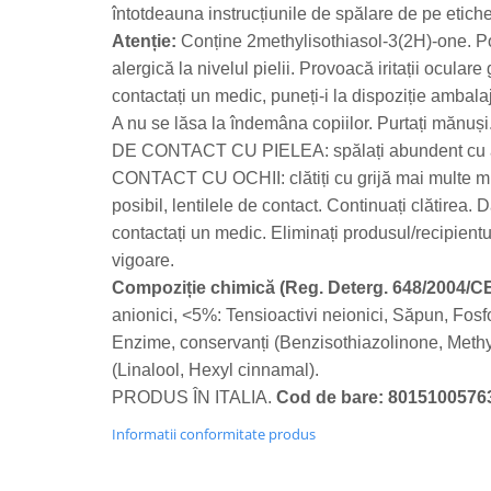
întotdeauna instrucțiunile de spălare de pe etichet
Atenție:
Conține 2methylisothiasol-3(2H)-one. P
alergică la nivelul pielii. Provoacă iritații oculare
contactați un medic, puneți-i la dispoziție ambala
A nu se lăsa la îndemâna copiilor. Purtați mănuși.
DE CONTACT CU PIELEA: spălați abundent cu 
CONTACT CU OCHII: clătiți cu grijă mai multe min
posibil, lentilele de contact. Continuați clătirea. D
contactați un medic. Eliminați produsul/recipientul
vigoare.
Compoziție chimică (Reg. Deterg. 648/2004/C
anionici, <5%: Tensioactivi neionici, Săpun, Fosf
Enzime, conservanți (Benzisothiazolinone, Methy
(Linalool, Hexyl cinnamal).
PRODUS ÎN ITALIA.
Cod de bare: 8015100576
Informatii conformitate produs