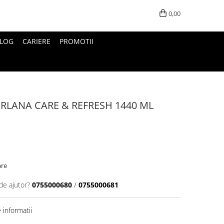
0,00
LOG
CARIERE
PROMOTII
RLANA CARE & REFRESH 1440 ML
are
de ajutor?
0755000680
/
0755000681
informatii