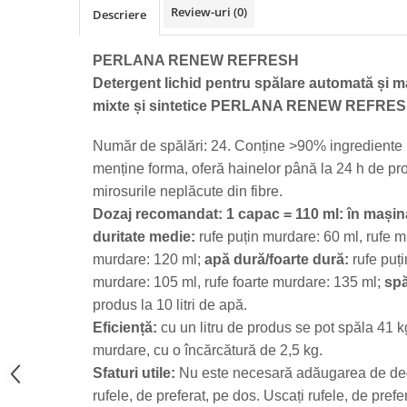
Review-uri
(0)
Descriere
Bere italiana
Vinuri italiene
PERLANA RENEW REFRESH
Bauturi aperitive, alcoolice
Detergent lichid pentru spălare automată și m
Apa italiana
mixte și sintetice PERLANA RENEW REFRESH
Sucuri si bauturi racoritoare
Ceai
Număr de spălări: 24. Conține >90% ingrediente na
Panettone cozonac italian,
menține forma, oferă hainelor până la 24 h de pr
Pandoro si Balocco
mirosurile neplăcute din fibre.
Dozaj recomandat: 1 capac = 110 ml: în mașin
Produse fara gluten
duritate medie:
rufe puțin murdare: 60 ml, rufe mu
Produse de panificatie
murdare: 120 ml;
apă dură/foarte dură:
rufe puț
Produse de patiserie
murdare: 105 ml, rufe foarte murdare: 135 ml;
sp
produs la 10 litri de apă.
Eficiență:
cu un litru de produs se pot spăla 41 k
murdare, cu o încărcătură de 2,5 kg.
Sfaturi utile:
Nu este necesară adăugarea de ded
rufele, de preferat, pe dos. Uscați rufele, de pref