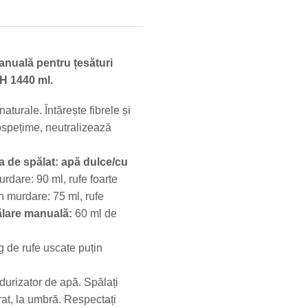
anuală pentru țesături
 1440 ml.
turale. Întărește fibrele și
ospețime, neutralizează
a de spălat: apă dulce/cu
rdare: 90 ml, rufe foarte
in murdare: 75 ml, rufe
ălare manuală:
60 ml de
g de rufe uscate puțin
urizator de apă. Spălați
erat, la umbră. Respectați