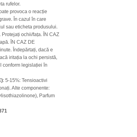
a rufelor.
oate provoca o reacție
 grave. În cazul în care
jul sau eticheta produsului.
 Protejați ochii/fața. ÎN CAZ
apă. ÎN CAZ DE
ute. Îndepărtați, dacă e
acă iritația la ochi persistă,
 conform legislației în
E)
: 5-15%: Tensioactivi
onați. Alte componente:
lisothiazolinone), Parfum
371