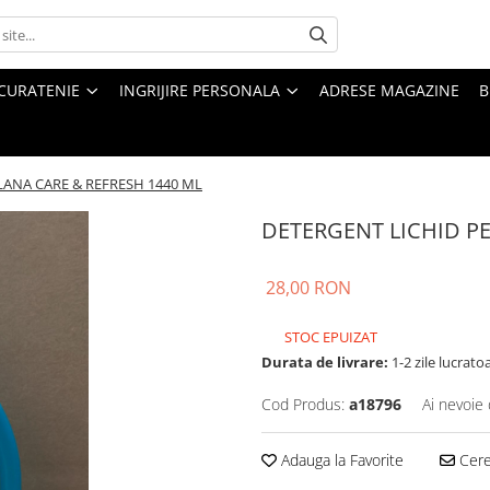
CURATENIE
INGRIJIRE PERSONALA
ADRESE MAGAZINE
B
LANA CARE & REFRESH 1440 ML
DETERGENT LICHID PE
28,00 RON
STOC EPUIZAT
Durata de livrare:
1-2 zile lucrato
Cod Produs:
a18796
Ai nevoie 
Adauga la Favorite
Cere 