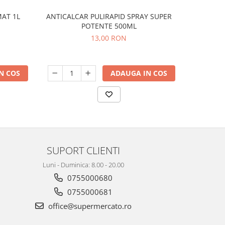
AT 1L
ANTICALCAR PULIRAPID SPRAY SUPER
DETERGE
POTENTE 500ML
MUSC
13,00 RON
N COS
ADAUGA IN COS
SUPORT CLIENTI
Luni - Duminica: 8.00 - 20.00
0755000680
0755000681
office@supermercato.ro