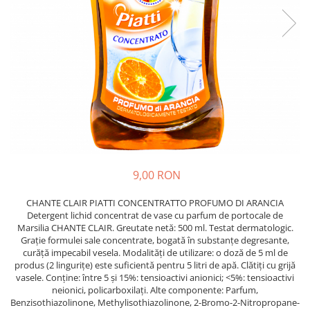
Crapate
Hartie igienica
Geluri de dus pentru Barbati si
Fructe si legume din Italia
Femei din Italia
Solutii curatat suprafete baie
Sosuri Italiene
Spumant de baie
Solutii anticalcar
Sosuri de rosii si pasta de tomate
Sapun Lichid sau Solid
Igiena casei
Antibacterian Pentru Fata sau
Sosuri paste
Solutie curatat geamuri
Maini
Servetele umede, nazale
Produse proaspete
Degresant mobila
Parfumuri Italiene
Blaturi de pizza
Degresant universal
Produse Igiena Dentara
Branzeturi italiene
Parfum, odorizant camera
Pasta de dinti
Mezeluri italiene
Detergenti pardoseli
Periute de Dinti
Dulciuri italiene
Solutii anti insecte
9,00 RON
Apa de Gura
Biscuiti italieni
Igiena intima
Prajituri, napolitane, cornuri
CHANTE CLAIR PIATTI CONCENTRATTO PROFUMO DI ARANCIA
Detergent lichid concentrat de vase cu parfum de portocale de
italiene
Absorbante
Marsilia CHANTE CLAIR. Greutate netă: 500 ml. Testat dermatologic.
Bomboane italiene
Geluri intime
Grație formulei sale concentrate, bogată în substanțe degresante,
Ciocolata italiana
curăță impecabil vesela. Modalități de utilizare: o doză de 5 ml de
produs (2 lingurițe) este suficientă pentru 5 litri de apă. Clătiți cu grijă
Snacksuri italiene
vasele. Conține: între 5 și 15%: tensioactivi anionici; <5%: tensioactivi
Cafea italiana
neionici, policarboxilați. Alte componente: Parfum,
Benzisothiazolinone, Methylisothiazolinone, 2-Bromo-2-Nitropropane-
Bauturi italiene