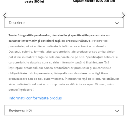
Suport clienti: 0755 000 680
peste 500 lei
Descriere
Toate fotografiile produselor, descrierile și specificațiile prezentate au
caracter informativ și pot diferi față de produsul vândut .
Fotografiile
prezentate pot să nu fie actualizate la înfățișarea actuală a produselor.
Designul, culorile, formele, alte caracteristici ale produselor sau ambalajelor
pot diferi in realitate față de cele din pozele de pe site. Specificațiile tehnice si
caracteristicile descrise sunt cu titlu informativ, putând fi schimbate fără
înștiințare prealabilă din partea producătorilor produselor și nu constituie
obligativitate . Nicio prezentare, fotografie sau descriere nu obligă firma
producatoare sau pe noi, Supermercato, în niciun fel față de client. Ne străduim
să actualizăm în cel mai scurt timp toate modificările ce apar. Vă mulțumim
pentru înțelegere !
Informatii conformitate produs
Review-uri
(0)