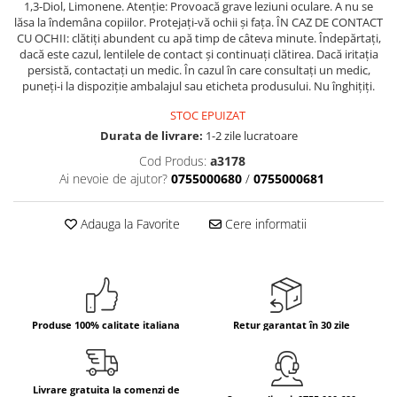
1,3-Diol, Limonene. Atenție: Provoacă grave leziuni oculare. A nu se
lăsa la îndemâna copiilor. Protejați-vă ochii și fața. ÎN CAZ DE CONTACT
Bere italiana
CU OCHII: clătiți abundent cu apă timp de câteva minute. Îndepărtați,
Vinuri italiene
dacă este cazul, lentilele de contact și continuați clătirea. Dacă iritația
persistă, contactați un medic. În cazul în care consultați un medic,
Bauturi aperitive, alcoolice
puneți-i la dispoziție ambalajul sau eticheta produsului. Nu înghițiți.
Apa italiana
STOC EPUIZAT
Sucuri si bauturi racoritoare
Durata de livrare:
1-2 zile lucratoare
Ceai
Cod Produs:
a3178
Panettone cozonac italian,
Ai nevoie de ajutor?
0755000680
/
0755000681
Pandoro si Balocco
Produse fara gluten
Adauga la Favorite
Cere informatii
Produse de panificatie
Produse de patiserie
Produse 100% calitate italiana
Retur garantat în 30 zile
Livrare gratuita la comenzi de