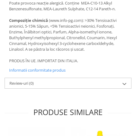
Poate provoca reacție alergică. Conține MEA-C10-13 Alkyl
Benzenesulfonate, MEA-Laureth Sulphate, C12-14 Pareth-n.
Compoziție chimică
(www.info-pg.com): >30% Tensioactivi
anionici, 5-15% Săpun, <5% Tensioactivi neionici, Fosfonați,
Enzime, Înălbitori optici, Parfum, Alpha-isomethyl ionone,
Buthylphenyl methylpropional, Citronellol, Coumarin, Hexyl
Cinnamal, Hydroxyisohexyl 3-cyclohexene carboxldehyde,
Linalool. A se păstra la loc răcoros și uscat.
PRODUS ÎN UE. IMPORTAT DIN ITALIA.
Informatii conformitate produs
Review-uri
(0)
PRODUSE SIMILARE