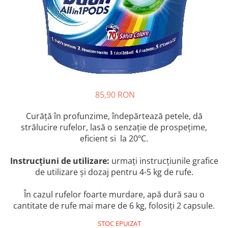
Crapate
Hartie igienica
Geluri de dus pentru Barbati si
Fructe si legume din Italia
Femei din Italia
Solutii curatat suprafete baie
Sosuri Italiene
Spumant de baie
Solutii anticalcar
Sosuri de rosii si pasta de tomate
Sapun Lichid sau Solid
Igiena casei
Antibacterian Pentru Fata sau
Sosuri paste
Solutie curatat geamuri
Maini
Servetele umede, nazale
Produse proaspete
Degresant mobila
Parfumuri Italiene
Blaturi de pizza
Degresant universal
Produse Igiena Dentara
Branzeturi italiene
85,90 RON
Parfum, odorizant camera
Pasta de dinti
Mezeluri italiene
Detergenti pardoseli
Curăță în profunzime, îndepărtează petele, dă
Periute de Dinti
Dulciuri italiene
Solutii anti insecte
strălucire rufelor, lasă o senzație de prospețime,
Apa de Gura
Biscuiti italieni
eficient si la 20ºC.
Igiena intima
Prajituri, napolitane, cornuri
italiene
Instrucțiuni de utilizare:
urmați instrucțiunile grafice
Absorbante
de utilizare și dozaj pentru 4-5 kg de rufe.
Bomboane italiene
Geluri intime
Ciocolata italiana
În cazul rufelor foarte murdare, apă dură sau o
Snacksuri italiene
cantitate de rufe mai mare de 6 kg, folosiți 2 capsule.
Cafea italiana
STOC EPUIZAT
Bauturi italiene