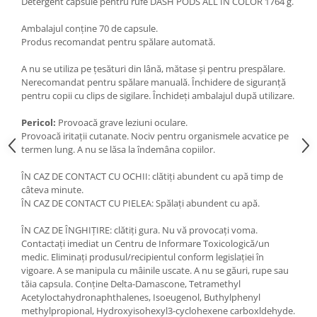
Detergent capsule pentru rufe DASH PODS ALL IN COLOR 1764 g.
Ambalajul conține 70 de capsule.
Produs recomandat pentru spălare automată.
A nu se utiliza pe țesături din lână, mătase și pentru prespălare.
Nerecomandat pentru spălare manuală. Închidere de siguranță
pentru copii cu clips de sigilare. Închideți ambalajul după utilizare.
Pericol:
Provoacă grave leziuni oculare.
Provoacă iritații cutanate. Nociv pentru organismele acvatice pe
termen lung. A nu se lăsa la îndemâna copiilor.
ÎN CAZ DE CONTACT CU OCHII: clătiți abundent cu apă timp de
câteva minute.
ÎN CAZ DE CONTACT CU PIELEA: Spălați abundent cu apă.
ÎN CAZ DE ÎNGHIȚIRE: clătiți gura. Nu vă provocați voma.
Contactați imediat un Centru de Informare Toxicologică/un
medic. Eliminați produsul/recipientul conform legislației în
vigoare. A se manipula cu mâinile uscate. A nu se găuri, rupe sau
tăia capsula. Conține Delta-Damascone, Tetramethyl
Acetyloctahydronaphthalenes, Isoeugenol, Buthylphenyl
methylpropional, Hydroxyisohexyl3-cyclohexene carboxldehyde.