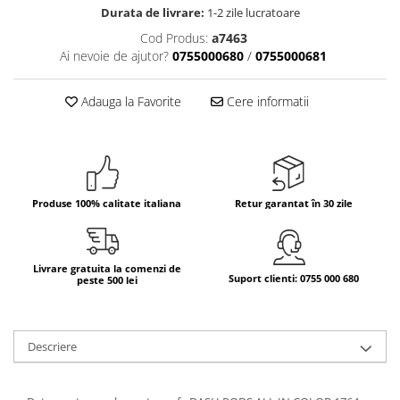
Durata de livrare:
1-2 zile lucratoare
Bere italiana
Cod Produs:
a7463
Vinuri italiene
Ai nevoie de ajutor?
0755000680
/
0755000681
Bauturi aperitive, alcoolice
Apa italiana
Adauga la Favorite
Cere informatii
Sucuri si bauturi racoritoare
Ceai
Panettone cozonac italian,
Pandoro si Balocco
Produse 100% calitate italiana
Retur garantat în 30 zile
Produse fara gluten
Produse de panificatie
Produse de patiserie
Livrare gratuita la comenzi de
Suport clienti: 0755 000 680
peste 500 lei
Descriere