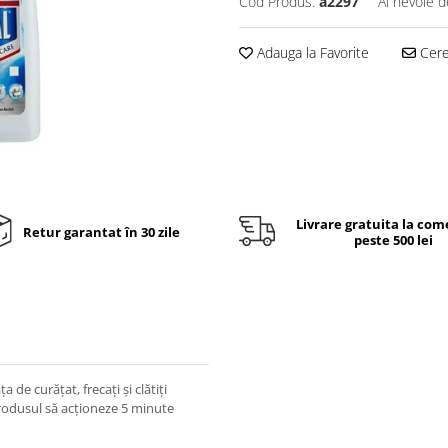
Cod Produs:
a2297
Ai nevoie d
Adauga la Favorite
Cere 
Livrare gratuita la com
Retur garantat în 30 zile
peste 500 lei
 de curățat, frecați și clătiți
produsul să acționeze 5 minute