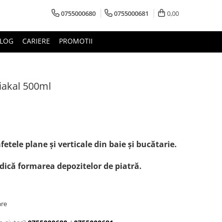
0755000680
0755000681
0,00
LOG
CARIERE
PROMOTII
iakal 500ml
ele plane și verticale din baie și bucătarie.
dică formarea depozitelor de piatră.
are