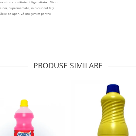
r și nu constituie obligativitate . Nicio
 noi, Supermercato, în niciun fel față
icările ce apar. Vă mulțumim pentru
PRODUSE SIMILARE