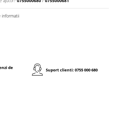
e ajutor?
0755000680
/
0755000681
informatii
enzi de
Suport clienti: 0755 000 680