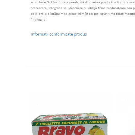
schimbate fără înștiințare prealabilă din partea producătorilor produselo
prezentare, fotografie sau descriere nu obligă firma producatoare sau pe
de client. Ne străduim să actualizăm în cel mai scurt timp toate modif
înțelegere !
Informatii conformitate produs