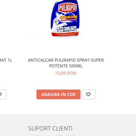
AT 1L
ANTICALCAR PULIRAPID SPRAY SUPER
SOLU
POTENTE 500ML
SU
13,00 RON
ADAUGA IN COS
AD
SUPORT CLIENTI