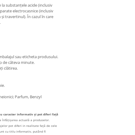
e la substanțele acide (inclusiv
aparate electrocasnice (inclusiv
 travertinul). În cazul în care
.
 ambalajul sau eticheta produsului.
p de câteva minute.
i clătirea.
ie.
eionici; Parfum, Benzyl
au caracter informativ și pot diferi față
a înfățișarea actuală a produselor.
elor pot diferi in realitate față de cele
unt cu titlu informativ, putând fi