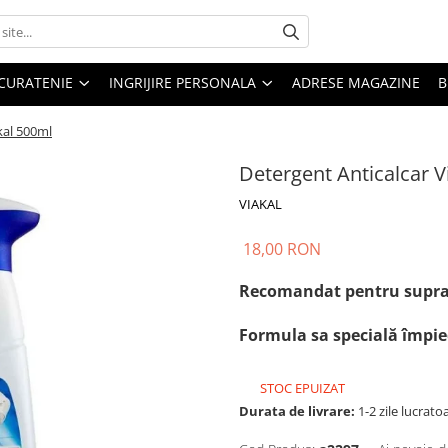
CURATENIE
INGRIJIRE PERSONALA
ADRESE MAGAZINE
B
kal 500ml
Detergent Anticalcar V
VIAKAL
18,00 RON
Recomandat pentru suprafet
Formula sa specială împie
STOC EPUIZAT
Durata de livrare:
1-2 zile lucrato