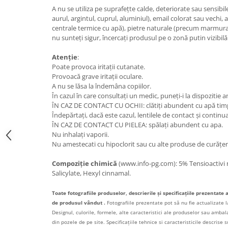
A nu se utiliza pe suprafețte calde, deteriorate sau sensibil
Bere italiana
aurul, argintul, cuprul, aluminiul), email colorat sau vechi, 
centrale termice cu apă), pietre naturale (precum marmura și
Vinuri italiene
nu sunteți sigur, încercați produsul pe o zonă putin vizibilă
Bauturi aperitive, alcoolice
Apa italiana
Atenție
:
Poate provoca iritații cutanate.
Sucuri si bauturi racoritoare
Provoacă grave iritații oculare.
Ceai
A nu se lăsa la îndemâna copiilor.
Panettone cozonac italian,
În cazul în care consultați un medic, puneți-i la dispozitie
Pandoro si Balocco
ÎN CAZ DE CONTACT CU OCHII: clătiți abundent cu apă tim
Îndepărtați, dacă este cazul, lentilele de contact și continuaț
Produse fara gluten
ÎN CAZ DE CONTACT CU PIELEA: spălați abundent cu apa.
Nu inhalați vaporii.
Produse de panificatie
Nu amestecati cu hipoclorit sau cu alte produse de curățen
Produse de patiserie
Compoziție chimică
(www.info-pg.com): 5% Tensioactivi n
Salicylate, Hexyl cinnamal.
Toate fotografiile produselor, descrierile și specificațiile prezentate 
de produsul vândut .
Fotografiile prezentate pot să nu fie actualizate l
Designul, culorile, formele, alte caracteristici ale produselor sau ambalaj
din pozele de pe site. Specificațiile tehnice si caracteristicile descrise s