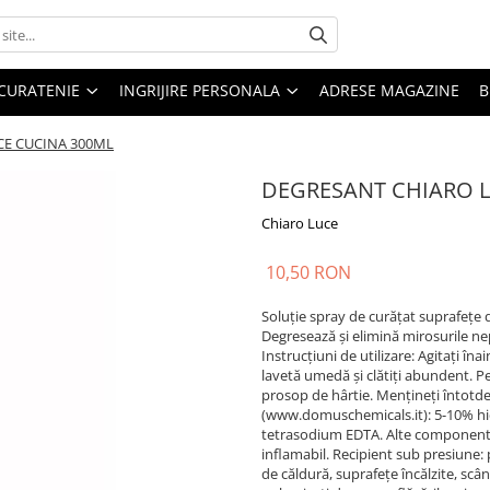
CURATENIE
INGRIJIRE PERSONALA
ADRESE MAGAZINE
B
CE CUCINA 300ML
DEGRESANT CHIARO L
Chiaro Luce
10,50 RON
Soluție spray de curățat suprafețe
Degresează și elimină mirosurile ne
Instrucțiuni de utilizare: Agitați îna
lavetă umedă și clătiți abundent. P
prosop de hârtie. Mențineți întotdea
(www.domuschemicals.it): 5-10% hidro
tetrasodium EDTA. Alte componente:
inflamabil. Recipient sub presiune:
de căldură, suprafețe încălzite, scân