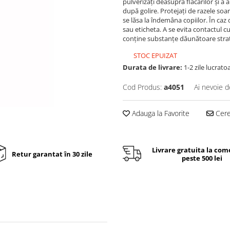
pulverizați deasupra flăcărilor și a a
după golire. Protejați de razele so
se lăsa la îndemâna copiilor. În caz 
sau eticheta. A se evita contactul cu
conține substanțe dăunătoare stra
STOC EPUIZAT
Durata de livrare:
1-2 zile lucrato
Cod Produs:
a4051
Ai nevoie d
Adauga la Favorite
Cere 
Livrare gratuita la com
Retur garantat în 30 zile
peste 500 lei