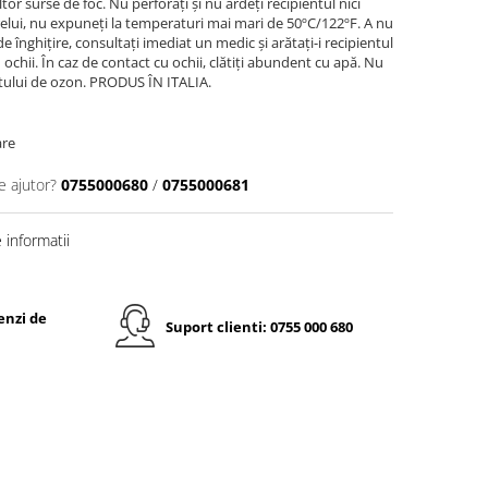
ltor surse de foc. Nu perforați și nu ardeți recipientul nici
arelui, nu expuneți la temperaturi mai mari de 50ºC/122ºF. A nu
de înghițire, consultați imediat un medic și arătați-i recipientul
 ochii. În caz de contact cu ochii, clătiți abundent cu apă. Nu
tului de ozon. PRODUS ÎN ITALIA.
are
e ajutor?
0755000680
/
0755000681
informatii
enzi de
Suport clienti: 0755 000 680