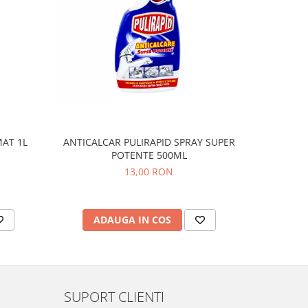
AT 1L
ANTICALCAR PULIRAPID SPRAY SUPER
DETERGE
POTENTE 500ML
MUSC
13,00 RON
ADAUGA IN COS
AD
SUPORT CLIENTI