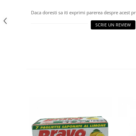
Bere italiana
Daca doresti sa iti exprimi parerea despre acest 
Vinuri italiene
SCRIE UN REVIEW
Bauturi aperitive, alcoolice
Apa italiana
Sucuri si bauturi racoritoare
Ceai
Panettone cozonac italian,
Pandoro si Balocco
Produse fara gluten
Produse de panificatie
Produse de patiserie