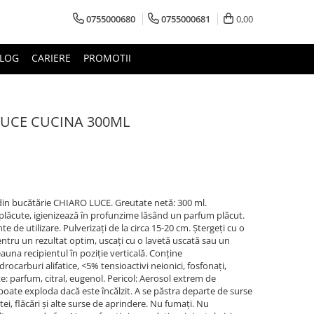
0755000680
0755000681
0,00
LOG
CARIERE
PROMOTII
UCE CUCINA 300ML
 din bucătărie CHIARO LUCE. Greutate netă: 300 ml.
plăcute, igienizează în profunzime lăsând un parfum plăcut.
inte de utilizare. Pulverizați de la circa 15-20 cm. Ștergeți cu o
entru un rezultat optim, uscați cu o lavetă uscată sau un
una recipientul în poziție verticală. Conține
carburi alifatice, <5% tensioactivi neionici, fosfonați,
 parfum, citral, eugenol. Pericol: Aerosol extrem de
 poate exploda dacă este încălzit. A se păstra departe de surse
tei, flăcări și alte surse de aprindere. Nu fumați. Nu