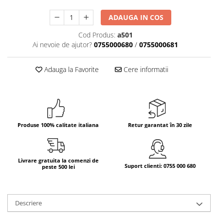
Bere italiana
ADAUGA IN COS
Vinuri italiene
Cod Produs:
a501
Bauturi aperitive, alcoolice
Ai nevoie de ajutor?
0755000680
/
0755000681
Apa italiana
Sucuri si bauturi racoritoare
Adauga la Favorite
Cere informatii
Ceai
Panettone cozonac italian,
Pandoro si Balocco
Produse fara gluten
Produse 100% calitate italiana
Retur garantat în 30 zile
Produse de panificatie
Produse de patiserie
Livrare gratuita la comenzi de
Suport clienti: 0755 000 680
peste 500 lei
Descriere