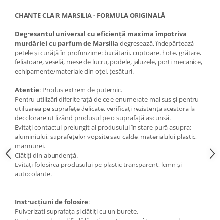
CHANTE CLAIR MARSILIA - FORMULA ORIGINALĂ
Degresantul universal cu eficiență maxima împotriva
murdăriei cu parfum de Marsilia
degresează, îndepărtează
petele și curăță în profunzime: bucătarii, cuptoare, hote, grătare,
feliatoare, veselă, mese de lucru, podele, jaluzele, porți mecanice,
echipamente/materiale din oțel, țesături.
Atentie
: Produs extrem de puternic.
Pentru utilizări diferite față de cele enumerate mai sus și pentru
utilizarea pe suprafețe delicate, verificați rezistența acestora la
decolorare utilizând produsul pe o suprafață ascunsă.
Evitați contactul prelungit al produsului în stare pură asupra:
aluminiului, suprafețelor vopsite sau calde, materialului plastic,
marmurei.
Clătiți din abundență.
Evitați folosirea produsului pe plastic transparent, lemn și
autocolante.
Instrucțiuni de folosire
:
Pulverizati suprafața și clătiți cu un burete.