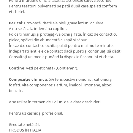
Pentru murdarie dificilă lăsați sa acționeze câteva secunde.
Pentru tesături, pulverizați pe pată după care spălați conform
etichetei.
Pericol
: Provoacă iritații ale pieli, grave leziuni oculare.
A nu se lăsa la îndemâna copiilor.
Folosiți mănuși și protejați-vă ochii și fața. În caz de contact cu
pielea, spălați din abundență cu apă și săpun.
În caz d.e contact cu ochii, spalati pentru mai multe minute.
Îndepărtați lentilele de contact dacă puteți și continuați să clătiți.
Consultați un medic punând la dispoziie flaconul si eticheta.
Contine
: vezi pe eticheta („Contiene"").
Compoziție chimică
: 5% tensioactivi nonionici, cationici și
fosfați. Alte componențe: Parfum, linalool, limonene, alcool
benzilic.
A se utilize în termen de 12 luni de la data deschiderii.
Pentru uz casnic și profesional.
Greutate netă: 5 l.
PRODUS ÎN ITALIA