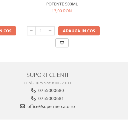
POTENTE 500ML
SU
13,00 RON
N COS
ADAUGA IN COS
SUPORT CLIENTI
Luni - Duminica: 8.00 - 20.00
0755000680
0755000681
office@supermercato.ro