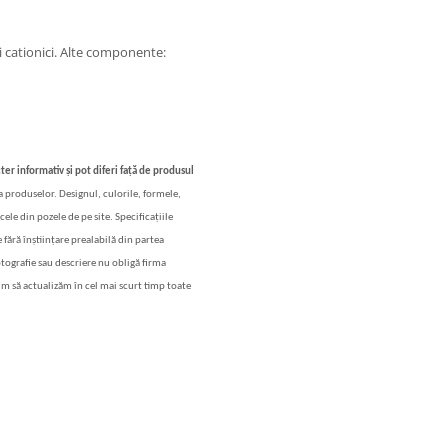
 cationici. Alte componente:
ter informativ și pot diferi față de produsul
 a produselor. Designul, culorile, formele,
cele din pozele de pe site. Specificațiile
 fără înștiințare prealabilă din partea
otografie sau descriere nu obligă firma
im să actualizăm în cel mai scurt timp toate