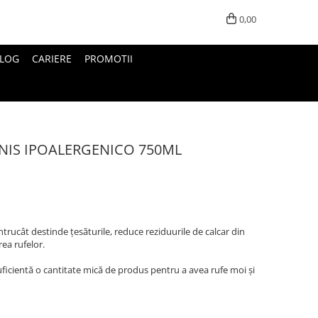
0,00
LOG
CARIERE
PROMOTII
NIS IPOALERGENICO 750ML
ntrucât destinde țesăturile, reduce reziduurile de calcar din
area rufelor.
uficientă o cantitate mică de produs pentru a avea rufe moi și