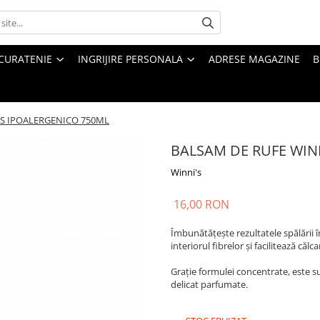
CURATENIE
INGRIJIRE PERSONALA
ADRESE MAGAZINE
B
S IPOALERGENICO 750ML
BALSAM DE RUFE WIN
Winni's
16,00 RON
Îmbunătățește rezultatele spălării î
interiorul fibrelor și facilitează călc
Grație formulei concentrate, este s
delicat parfumate.