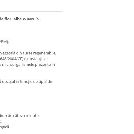
e flori albe WINNI`S.
 PPM).
 vegetală din surse regenerabile,
 648/2004/CE) (substanțele
re microorganismele prezente în
d dozajul în funcție de tipul de
 timp de câteva minute.
.
ogică.