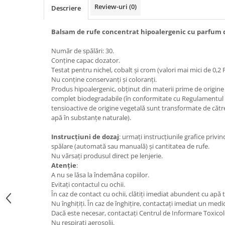
Review-uri
(0)
Descriere
Bere italiana
Vinuri italiene
Balsam de rufe concentrat hipoalergenic cu parfum d
Bauturi aperitive, alcoolice
Număr de spălări: 30.
Apa italiana
Conține capac dozator.
Sucuri si bauturi racoritoare
Testat pentru nichel, cobalt și crom (valori mai mici de 0,2
Nu conține conservanți și coloranți.
Ceai
Produs hipoalergenic, obținut din materii prime de origine
Panettone cozonac italian,
complet biodegradabile (în conformitate cu Regulamentul
Pandoro si Balocco
tensioactive de origine vegetală sunt transformate de căt
apă în substanțe naturale).
Produse fara gluten
Produse de panificatie
Instrucțiuni de dozaj
: urmați instrucțiunile grafice privin
spălare (automată sau manuală) și cantitatea de rufe.
Produse de patiserie
Nu vărsați produsul direct pe lenjerie.
Atenție
:
A nu se lăsa la îndemâna copiilor.
Evitați contactul cu ochii.
În caz de contact cu ochii, clătiți imediat abundent cu apă
Nu înghițiți. În caz de înghițire, contactați imediat un medic
Dacă este necesar, contactați Centrul de Informare Toxicol
Nu respirați aerosolii.