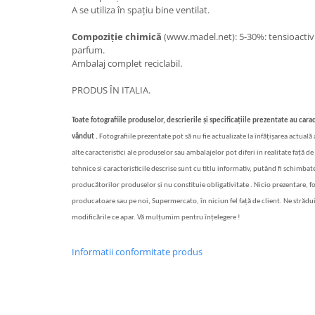
A se utiliza în spațiu bine ventilat.
Compoziție chimică
(www.madel.net): 5-30%: tensioactivi
parfum.
Ambalaj complet reciclabil.
PRODUS ÎN ITALIA.
Toate fotografiile produselor, descrierile și specificațiile prezentate au carac
vândut .
Fotografiile prezentate pot să nu fie actualizate la înfățișarea actuală
alte caracteristici ale produselor sau ambalajelor pot diferi in realitate față de 
tehnice si caracteristicile descrise sunt cu titlu informativ, putând fi schimbate
producătorilor produselor și nu constituie obligativitate . Nicio prezentare, f
producatoare sau pe noi, Supermercato, în niciun fel față de client. Ne strădu
modificările ce apar. Vă mulțumim pentru înțelegere !
Informatii conformitate produs