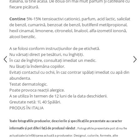
italiană, la tine acasă. De două ori mai mult parfum și catifelare cu
fiecare picătură.
Contine
5%-15% tensioactivi cationici, parfum, acid lactic, salicilat
de benzil, cumarină, benzoat de benzil, butilfenil metilpropional,
hexil cinamal, limonene, citronelol, linalool, alfa-izometil iononă,
alcool benzilic.
A se folosi conform instrucțiunilor de pe etichetă.
Nu vărsați direct pe tesături, nu înghițiți.
În caz de înghițire, consultați imediat un medic.
Nu lăsați la îndemâna copiilor.
Evitați contactul cu ochii, în caz contrar spălați imediat cu apă din
abundenta.
Testat dermatologic.
Poate provoca reacții alergice.
A se utiliza în termen de 12 luni de la data deschiderii.
Greutate netă: 1l, 40 Spălări.
PRODUS ÎN ITALIA
Toate fotografiile produselor, descrierile și specificațiile prezentate au caracter
informativ și pot diferi față de produsul vândut .
Fotografiile prezentate pot să nu fie
actualizate la înfățișarea actuală a produselor. Designul, culorile, formele, alte