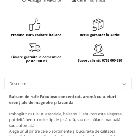
Adauga la Favorite
Cere informatii
Bere italiana
Vinuri italiene
Bauturi aperitive, alcoolice
Apa italiana
Produse 100% calitate italiana
Retur garantat în 30 zile
Sucuri si bauturi racoritoare
Ceai
Panettone cozonac italian,
Livrare gratuita la comenzi de
Suport clienti: 0755 000 680
peste 500 lei
Pandoro si Balocco
Produse fara gluten
Produse de panificatie
Descriere
Produse de patiserie
Balsam de rufe Fabuloso concentrat, aromă cu uleiuri
esențiale de magnolie și lavandă
Îmbogățit cu uleiuri esențiale, balsamul Fabuloso este alegerea
potrivită pentru orice tip de țesătură, sau de spălare, manuală
sau automată.
Alege unul dintre cele 5 sortimente și bucură-te de calitatea