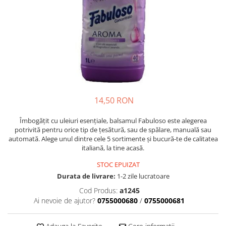
Crapate
Hartie igienica
Geluri de dus pentru Barbati si
Fructe si legume din Italia
Femei din Italia
Solutii curatat suprafete baie
Sosuri Italiene
Spumant de baie
Solutii anticalcar
Sosuri de rosii si pasta de tomate
Sapun Lichid sau Solid
Igiena casei
Antibacterian Pentru Fata sau
Sosuri paste
Solutie curatat geamuri
Maini
Servetele umede, nazale
Produse proaspete
Degresant mobila
Parfumuri Italiene
Blaturi de pizza
Degresant universal
Produse Igiena Dentara
Branzeturi italiene
Parfum, odorizant camera
14,50 RON
Pasta de dinti
Mezeluri italiene
Detergenti pardoseli
Periute de Dinti
Dulciuri italiene
Îmbogățit cu uleiuri esențiale, balsamul Fabuloso este alegerea
Solutii anti insecte
potrivită pentru orice tip de țesătură, sau de spălare, manuală sau
Apa de Gura
Biscuiti italieni
automată. Alege unul dintre cele 5 sortimente și bucură-te de calitatea
Igiena intima
Prajituri, napolitane, cornuri
italiană, la tine acasă.
italiene
Absorbante
STOC EPUIZAT
Bomboane italiene
Geluri intime
Durata de livrare:
1-2 zile lucratoare
Ciocolata italiana
Cod Produs:
a1245
Snacksuri italiene
Ai nevoie de ajutor?
0755000680
/
0755000681
Cafea italiana
Bauturi italiene