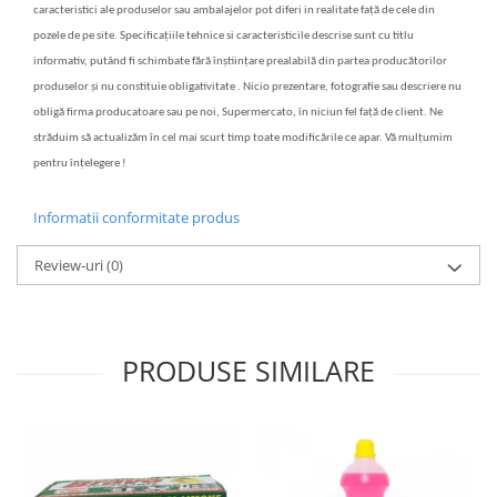
caracteristici ale produselor sau ambalajelor pot diferi in realitate față de cele din
pozele de pe site. Specificațiile tehnice si caracteristicile descrise sunt cu titlu
informativ, putând fi schimbate fără înștiințare prealabilă din partea producătorilor
produselor și nu constituie obligativitate . Nicio prezentare, fotografie sau descriere nu
obligă firma producatoare sau pe noi, Supermercato, în niciun fel față de client. Ne
străduim să actualizăm în cel mai scurt timp toate modificările ce apar. Vă mulțumim
pentru înțelegere !
Informatii conformitate produs
Review-uri
(0)
PRODUSE SIMILARE