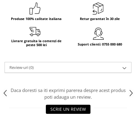
Bere italiana
Vinuri italiene
Produse 100% calitate italiana
Retur garantat în 30 zile
Bauturi aperitive, alcoolice
Apa italiana
Sucuri si bauturi racoritoare
Livrare gratuita la comenzi de
Suport clienti: 0755 000 680
peste 500 lei
Ceai
Panettone cozonac italian,
Pandoro si Balocco
Review-uri
(0)
Produse fara gluten
Produse de panificatie
Daca doresti sa iti exprimi parerea despre acest produs
Produse de patiserie
poti adauga un review.
SCRIE UN REVIEW