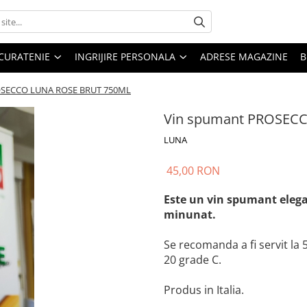
CURATENIE
INGRIJIRE PERSONALA
ADRESE MAGAZINE
B
OSECCO LUNA ROSE BRUT 750ML
Vin spumant PROSEC
LUNA
45,00 RON
Este un vin spumant elega
minunat.
Se recomanda a fi servit la 
20 grade C.
Produs in Italia.