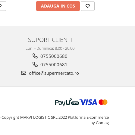
ADAUGA IN COS
AD
SUPORT CLIENTI
Luni - Duminica: 8.00 - 20.00
0755000680
0755000681
office@supermercato.ro
 Copyright MARVI LOGISTIC SRL 2022
Platforma E-commerce
by Gomag