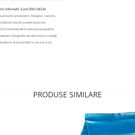
cter informativ
și
pot diferi fa
ț
ă
de
a actual
ă
a produselor. Designul, culorile,
e fa
ță
de cele din pozele de pe site.
nd fi schimbate f
ă
r
ă
în
ș
tiin
ț
are prealabil
ă
rezentare, fotografie sau descriere nu oblig
ă
str
ăduim să actualizăm în cel mai scurt
PRODUSE SIMILARE