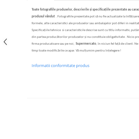
Bere italiana
Toate fotografiile produselor, descrierile
și specificațiile
prezentate au cara
Vinuri italiene
produsul vândut
.
Fotografiile prezentate pot s
ă
nu fie actualizate la înf
ăț
i
ș
are
formele, alte caracteristici ale produselor sau ambalajelor pot diferi in realitat
Bauturi aperitive, alcoolice
Specifica
ț
iile tehnice si caracteristicile descrise sunt cu titlu informativ, putâ
Apa italiana
din partea produc
ă
torilor produselor
ș
i nu constituie obligativitate . Nicio p
Sucuri si bauturi racoritoare
firma producatoare sau pe noi,
Supermercato
, în niciun fel fa
ță
de client. Ne 
Ceai
timp toate modificările ce apar. Vă mulțumim pentru înțelegere !
Panettone cozonac italian,
Pandoro si Balocco
Informatii conformitate produs
Produse fara gluten
Produse de panificatie
Produse de patiserie