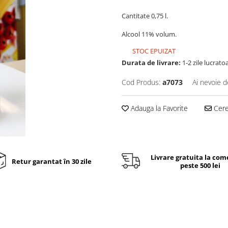
Cantitate 0,75 l.
Alcool 11% volum.
STOC EPUIZAT
Durata de livrare:
1-2 zile lucrato
Cod Produs:
a7073
Ai nevoie d
Adauga la Favorite
Cere 
Livrare gratuita la com
Retur garantat în 30 zile
peste 500 lei