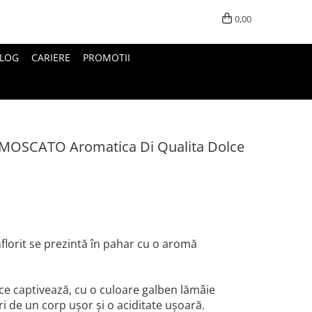
0,00
LOG
CARIERE
PROMOTII
MOSCATO Aromatica Di Qualita Dolce
florit se prezintă în pahar cu o aromă
i, ce captivează, cu o culoare galben lămâie
ri de un corp ușor și o aciditate ușoară.