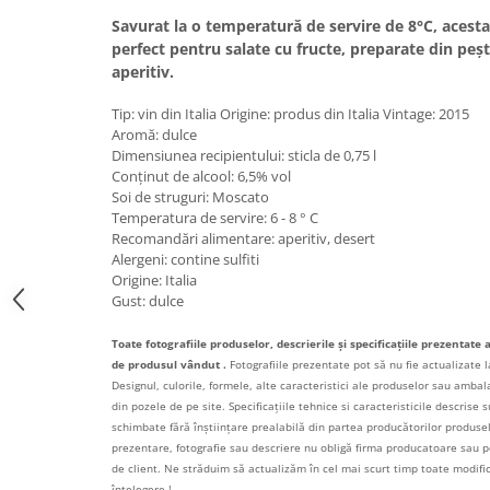
Savurat la o temperatură de servire de 8°C, aces
Bere italiana
perfect pentru salate cu fructe, preparate din peșt
Vinuri italiene
aperitiv.
Bauturi aperitive, alcoolice
Tip: vin din Italia Origine: produs din Italia Vintage: 2015
Apa italiana
Aromă: dulce
Sucuri si bauturi racoritoare
Dimensiunea recipientului: sticla de 0,75 l
Ceai
Conținut de alcool: 6,5% vol
Soi de struguri: Moscato
Panettone cozonac italian,
Temperatura de servire: 6 - 8 ° C
Pandoro si Balocco
Recomandări alimentare: aperitiv, desert
Produse fara gluten
Alergeni: contine sulfiti
Origine: Italia
Produse de panificatie
Gust: dulce
Produse de patiserie
Toate fotografiile produselor, descrierile și specificațiile prezentate 
de produsul vândut .
Fotografiile prezentate pot să nu fie actualizate l
Designul, culorile, formele, alte caracteristici ale produselor sau ambalaj
din pozele de pe site. Specificațiile tehnice si caracteristicile descrise s
schimbate fără înștiințare prealabilă din partea producătorilor produselo
prezentare, fotografie sau descriere nu obligă firma producatoare sau pe
de client. Ne străduim să actualizăm în cel mai scurt timp toate modif
înțelegere !