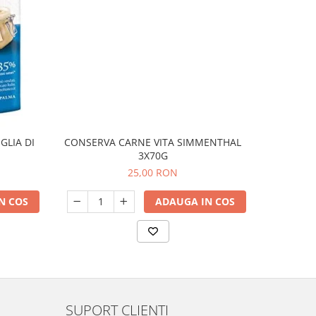
GLIA DI
CONSERVA CARNE VITA SIMMENTHAL
Cuburi Pe
3X70G
25,00 RON
N COS
ADAUGA IN COS
SUPORT CLIENTI