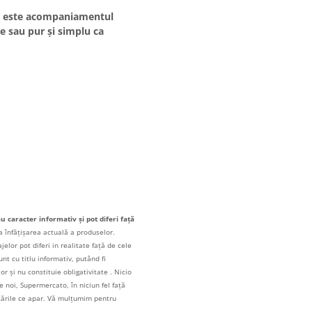
ta este acompaniamentul
e sau pur și simplu ca
au caracter informativ și pot diferi față
a înfățișarea actuală a produselor.
elor pot diferi in realitate față de cele
unt cu titlu informativ, putând fi
r și nu constituie obligativitate . Nicio
 noi, Supermercato, în niciun fel față
icările ce apar. Vă mulțumim pentru