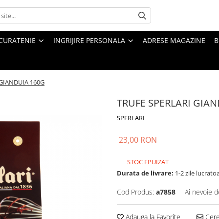
CURATENIE
INGRIJIRE PERSONALA
ADRESE MAGAZINE
B
 GIANDUIA 160G
TRUFE SPERLARI GIAN
SPERLARI
23,00 RON
STOC EPUIZAT
Durata de livrare:
1-2 zile lucrato
Cod Produs:
a7858
Ai nevoie d
Adauga la Favorite
Cere 