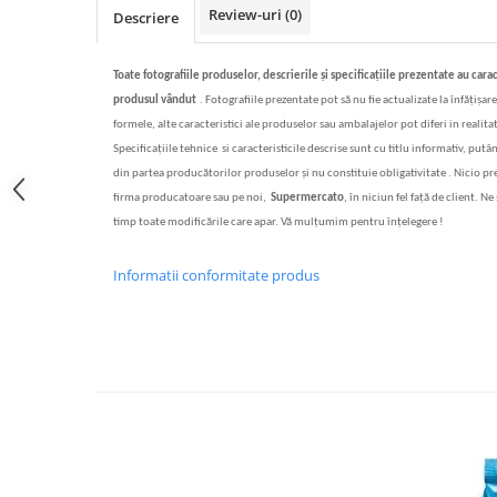
Review-uri
(0)
Descriere
Bere italiana
Vinuri italiene
Toate fotografiile produselor, descrierile
și specificațiile
prezentate au cara
Bauturi aperitive, alcoolice
produsul vândut
.
Fotografiile prezentate pot s
ă
nu fie actualizate la înf
ăț
i
ș
are
Apa italiana
formele, alte caracteristici ale produselor sau ambalajelor pot diferi in realitat
Sucuri si bauturi racoritoare
Specifica
ț
iile tehnice si caracteristicile descrise sunt cu titlu informativ, putâ
Ceai
din partea produc
ă
torilor produselor
ș
i nu constituie obligativitate . Nicio p
firma producatoare sau pe noi,
Supermercato
, în niciun fel fa
ță
de client. Ne 
Panettone cozonac italian,
timp toate modificările care apar. Vă mulțumim pentru înțelegere !
Pandoro si Balocco
Produse fara gluten
Informatii conformitate produs
Produse de panificatie
Produse de patiserie