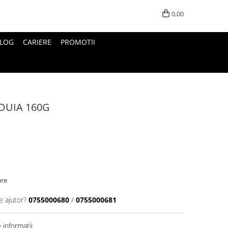
0,00
LOG
CARIERE
PROMOTII
DUIA 160G
are
e ajutor?
0755000680
/
0755000681
informatii