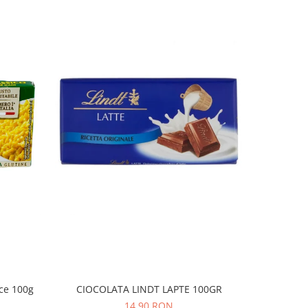
ice 100g
CIOCOLATA LINDT LAPTE 100GR
COVRIGEI
14,90 RON