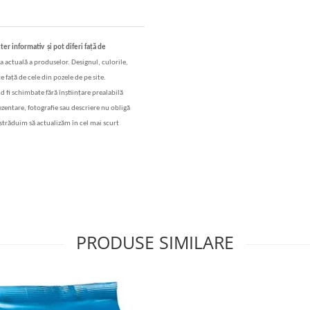
cter informativ
și
pot diferi fa
ț
ă
de
a actual
ă
a produselor. Designul, culorile,
e fa
ță
de cele din pozele de pe site.
nd fi schimbate f
ă
r
ă
în
ș
tiin
ț
are prealabil
ă
rezentare, fotografie sau descriere nu oblig
ă
str
ăduim să actualizăm în cel mai scurt
PRODUSE SIMILARE