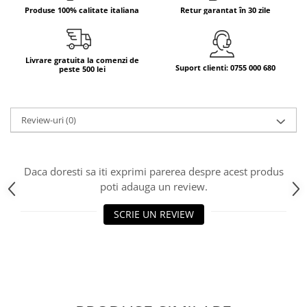
Produse 100% calitate italiana
Retur garantat în 30 zile
Bere italiana
Vinuri italiene
Bauturi aperitive, alcoolice
Livrare gratuita la comenzi de
Suport clienti: 0755 000 680
peste 500 lei
Apa italiana
Sucuri si bauturi racoritoare
Ceai
Review-uri
(0)
Panettone cozonac italian,
Pandoro si Balocco
Produse fara gluten
Daca doresti sa iti exprimi parerea despre acest produs
Produse de panificatie
poti adauga un review.
Produse de patiserie
SCRIE UN REVIEW