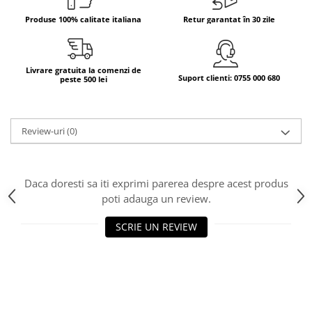
Produse 100% calitate italiana
Retur garantat în 30 zile
Bere italiana
Vinuri italiene
Bauturi aperitive, alcoolice
Livrare gratuita la comenzi de
Apa italiana
Suport clienti: 0755 000 680
peste 500 lei
Sucuri si bauturi racoritoare
Ceai
Panettone cozonac italian,
Review-uri
(0)
Pandoro si Balocco
Produse fara gluten
Daca doresti sa iti exprimi parerea despre acest produs
Produse de panificatie
poti adauga un review.
Produse de patiserie
SCRIE UN REVIEW