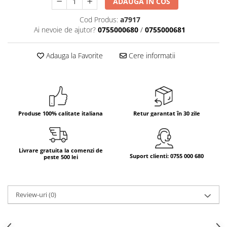
ADAUGA IN COS
Bere italiana
Cod Produs:
a7917
Vinuri italiene
Ai nevoie de ajutor?
0755000680
/
0755000681
Bauturi aperitive, alcoolice
Apa italiana
Adauga la Favorite
Cere informatii
Sucuri si bauturi racoritoare
Ceai
Panettone cozonac italian,
Pandoro si Balocco
Produse 100% calitate italiana
Retur garantat în 30 zile
Produse fara gluten
Produse de panificatie
Livrare gratuita la comenzi de
Produse de patiserie
Suport clienti: 0755 000 680
peste 500 lei
Review-uri
(0)