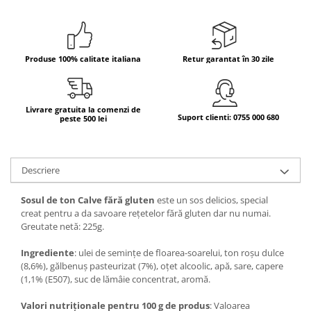
Bere italiana
Vinuri italiene
Bauturi aperitive, alcoolice
Produse 100% calitate italiana
Retur garantat în 30 zile
Apa italiana
Sucuri si bauturi racoritoare
Livrare gratuita la comenzi de
Ceai
Suport clienti: 0755 000 680
peste 500 lei
Panettone cozonac italian,
Pandoro si Balocco
Produse fara gluten
Descriere
Produse de panificatie
Sosul de ton Calve fără gluten
este un sos delicios, special
Produse de patiserie
creat pentru a da savoare rețetelor fără gluten dar nu numai.
Greutate netă: 225g.
Ingrediente
: ulei de semințe de floarea-soarelui, ton roșu dulce
(8,6%), gălbenuș pasteurizat (7%), oțet alcoolic, apă, sare, capere
(1,1% (E507), suc de lămâie concentrat, aromă.
Valori nutriționale pentru 100 g de produs
: Valoarea