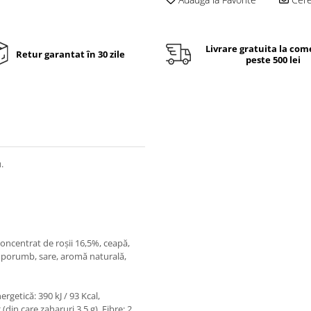
Livrare gratuita la com
Retur garantat în 30 zile
peste 500 lei
.
concentrat de roșii 16,5%, ceapă,
e porumb, sare, aromă naturală,
ergetică: 390 kJ / 93 Kcal,
 (din care zaharuri 3,5 g), Fibre: 2