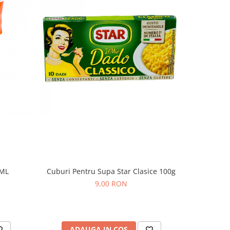
0ML
Cuburi Pentru Supa Star Clasice 100g
CIOCO
9,00 RON
ADAUGA IN COS
AD