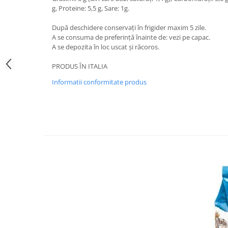
g, Proteine: 5,5 g, Sare: 1g.
Bere italiana
După deschidere conservați în frigider maxim 5 zile.
Vinuri italiene
A se consuma de preferință înainte de: vezi pe capac.
Bauturi aperitive, alcoolice
A se depozita în loc uscat și răcoros.
Apa italiana
PRODUS ÎN ITALIA
Sucuri si bauturi racoritoare
Ceai
Informatii conformitate produs
Panettone cozonac italian,
Pandoro si Balocco
Produse fara gluten
Produse de panificatie
Produse de patiserie