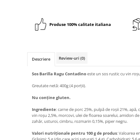
Crapate
Hartie igienica
Geluri de dus pentru Barbati si
Fructe si legume din Italia
Femei din Italia
Solutii curatat suprafete baie
Sosuri Italiene
Spumant de baie
Solutii anticalcar
Sosuri de rosii si pasta de tomate
Sapun Lichid sau Solid
Produse 100% calitate italiana
Igiena casei
Antibacterian Pentru Fata sau
Sosuri paste
Solutie curatat geamuri
Maini
Servetele umede, nazale
Produse proaspete
Degresant mobila
Parfumuri Italiene
Blaturi de pizza
Degresant universal
Produse Igiena Dentara
Branzeturi italiene
Review-uri
(0)
Descriere
Parfum, odorizant camera
Pasta de dinti
Mezeluri italiene
Detergenti pardoseli
Periute de Dinti
Dulciuri italiene
Sos Barilla Ragu Contadino
este un sos rustic cu vin roșu
Solutii anti insecte
Apa de Gura
Biscuiti italieni
Greutate netă: 400g (4 porții).
Igiena intima
Prajituri, napolitane, cornuri
Nu conține gluten.
italiene
Absorbante
Bomboane italiene
Geluri intime
Ingrediente
: carne de porc 25%, pulpă de roșii 21%, apă, 
Ciocolata italiana
vin roșu 2,5%, morcovi, ulei de floarea soarelui, amidon d
zahăr, usturoi, cimbru, rozmarin 0,15%, piper negru.
Snacksuri italiene
Cafea italiana
Valori nutriționale pentru 100 g de produs
: Valoarea en
Grăsimi: 5 g (din care acizi saturați 1,4 g), Carbohidrați: 5,6 g
Bauturi italiene