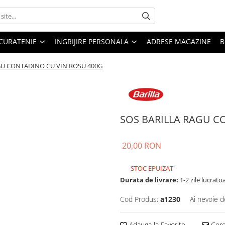
CURATENIE
INGRIJIRE PERSONALA
ADRESE MAGAZINE
B
GU CONTADINO CU VIN ROSU 400G
SOS BARILLA RAGU C
20,00 RON
STOC EPUIZAT
Durata de livrare:
1-2 zile lucrato
Cod Produs:
a1230
Ai nevoie d
Adauga la Favorite
Cere 