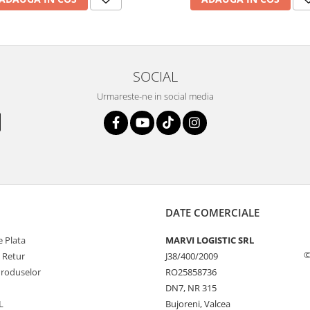
SOCIAL
Urmareste-ne in social media
DATE COMERCIALE
 Plata
MARVI LOGISTIC SRL
©
e Retur
J38/400/2009
Produselor
RO25858736
DN7, NR 315
L
Bujoreni, Valcea