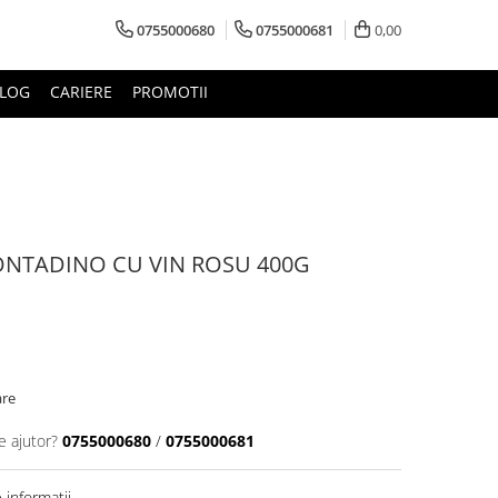
0755000680
0755000681
0,00
LOG
CARIERE
PROMOTII
ONTADINO CU VIN ROSU 400G
are
e ajutor?
0755000680
/
0755000681
informatii