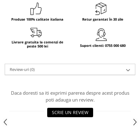
Bere italiana
Vinuri italiene
Produse 100% calitate italiana
Retur garantat în 30 zile
Bauturi aperitive, alcoolice
Apa italiana
Sucuri si bauturi racoritoare
Livrare gratuita la comenzi de
Suport clienti: 0755 000 680
peste 500 lei
Ceai
Panettone cozonac italian,
Pandoro si Balocco
Review-uri
(0)
Produse fara gluten
Produse de panificatie
Daca doresti sa iti exprimi parerea despre acest produs
Produse de patiserie
poti adauga un review.
SCRIE UN REVIEW