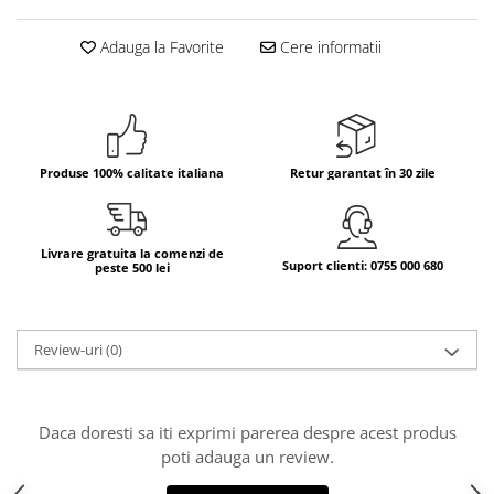
Bere italiana
Adauga la Favorite
Cere informatii
Vinuri italiene
Bauturi aperitive, alcoolice
Apa italiana
Sucuri si bauturi racoritoare
Produse 100% calitate italiana
Retur garantat în 30 zile
Ceai
Panettone cozonac italian,
Pandoro si Balocco
Livrare gratuita la comenzi de
Produse fara gluten
Suport clienti: 0755 000 680
peste 500 lei
Produse de panificatie
Produse de patiserie
Review-uri
(0)
Daca doresti sa iti exprimi parerea despre acest produs
poti adauga un review.