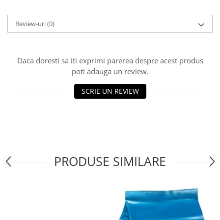
Bere italiana
Review-uri
(0)
Vinuri italiene
Bauturi aperitive, alcoolice
Apa italiana
Daca doresti sa iti exprimi parerea despre acest produs
Sucuri si bauturi racoritoare
poti adauga un review.
Ceai
SCRIE UN REVIEW
Panettone cozonac italian,
Pandoro si Balocco
Produse fara gluten
Produse de panificatie
Produse de patiserie
PRODUSE SIMILARE