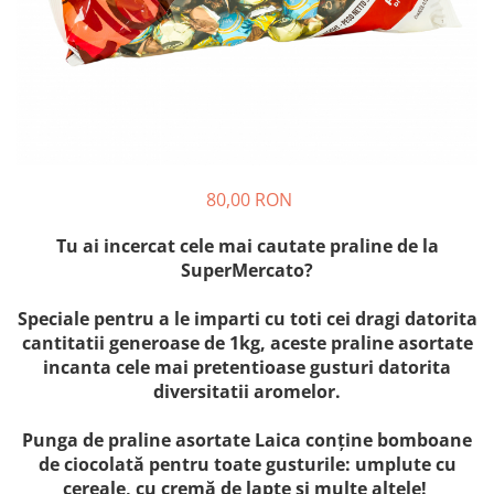
Crapate
Hartie igienica
Geluri de dus pentru Barbati si
Fructe si legume din Italia
Femei din Italia
Solutii curatat suprafete baie
Sosuri Italiene
Spumant de baie
Solutii anticalcar
Sosuri de rosii si pasta de tomate
Sapun Lichid sau Solid
Igiena casei
Antibacterian Pentru Fata sau
Sosuri paste
Solutie curatat geamuri
Maini
Servetele umede, nazale
Produse proaspete
Degresant mobila
Parfumuri Italiene
Blaturi de pizza
Degresant universal
Produse Igiena Dentara
80,00 RON
Branzeturi italiene
Parfum, odorizant camera
Pasta de dinti
Mezeluri italiene
Detergenti pardoseli
Tu ai incercat cele mai cautate praline de la
Periute de Dinti
Dulciuri italiene
SuperMercato?
Solutii anti insecte
Apa de Gura
Biscuiti italieni
Igiena intima
Speciale pentru a le imparti cu toti cei dragi datorita
Prajituri, napolitane, cornuri
cantitatii generoase de 1kg, aceste praline asortate
italiene
Absorbante
incanta cele mai pretentioase gusturi datorita
Bomboane italiene
Geluri intime
diversitatii aromelor.
Ciocolata italiana
Snacksuri italiene
Punga de praline asortate Laica conține bomboane
Cafea italiana
de ciocolată pentru toate gusturile: umplute cu
cereale, cu cremă de lapte și multe altele!
Bauturi italiene