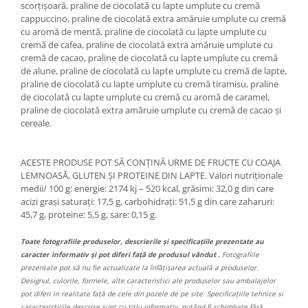
scorțișoară, praline de ciocolată cu lapte umplute cu cremă
cappuccino, praline de ciocolată extra amăruie umplute cu cremă
cu aromă de mentă, praline de ciocolată cu lapte umplute cu
cremă de cafea, praline de ciocolată extra amăruie umplute cu
cremă de cacao, praline de ciocolată cu lapte umplute cu cremă
de alune, praline de ciocolată cu lapte umplute cu cremă de lapte,
praline de ciocolată cu lapte umplute cu cremă tiramisu, praline
de ciocolată cu lapte umplute cu cremă cu aromă de caramel,
praline de ciocolată extra amăruie umplute cu cremă de cacao și
cereale.
ACESTE PRODUSE POT SĂ CONȚINĂ URME DE FRUCTE CU COAJA
LEMNOASĂ, GLUTEN ȘI PROTEINE DIN LAPTE. Valori nutriționale
medii/ 100 g: energie: 2174 kj – 520 kcal, grăsimi: 32,0 g din care
acizi grași saturați: 17,5 g, carbohidrați: 51,5 g din care zaharuri:
45,7 g, proteine: 5,5 g, sare: 0,15 g.
Toate fotografiile produselor, descrierile și specificațiile prezentate au
caracter informativ și pot diferi față de produsul vândut .
Fotografiile
prezentate pot să nu fie actualizate la înfățișarea actuală a produselor.
Designul, culorile, formele, alte caracteristici ale produselor sau ambalajelor
pot diferi in realitate față de cele din pozele de pe site. Specificațiile tehnice si
caracteristicile descrise sunt cu titlu informativ, putând fi schimbate fără