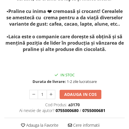
Bere italiana
▪️Praline cu inima ❤️ cremoasă și crocant! Cerealele
Vinuri italiene
se amestecă cu crema pentru a da viață diverselor
variante de gust: cafea, cacao, lapte, alune, etc..
Bauturi aperitive, alcoolice
Apa italiana
▪️Laica este o companie care dorește să obțină și să
Sucuri si bauturi racoritoare
mențină poziția de lider în producția și vânzarea de
Ceai
praline și alte produse din ciocolată.
Panettone cozonac italian,
Pandoro si Balocco
Produse fara gluten
IN STOC
Produse de panificatie
Durata de livrare:
1-2 zile lucratoare
Produse de patiserie
ADAUGA IN COS
Cod Produs:
a3170
Ai nevoie de ajutor?
0755000680
/
0755000681
Adauga la Favorite
Cere informatii