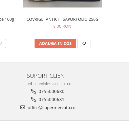
ice 100g
COVRIGEI ANTICHI SAPORI OLIO 250G
ROS
8,00 RON
ADAUGA IN COS
AD
SUPORT CLIENTI
Luni - Duminica: 8.00 - 20.00
0755000680
0755000681
office@supermercato.ro