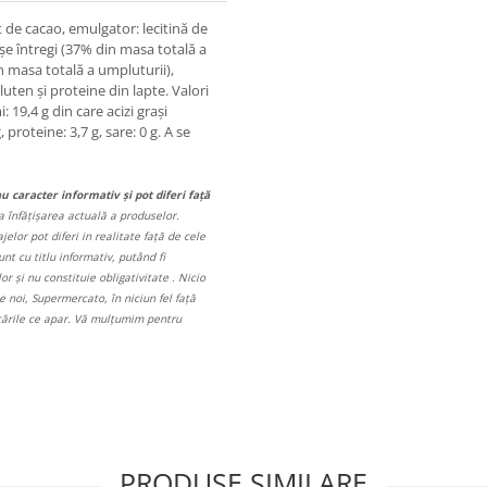
t de cacao, emulgator: lecitină de
șe întregi (37% din masa totală a
in masa totală a umpluturii),
ten și proteine din lapte. Valori
: 19,4 g din care acizi grași
 proteine: 3,7 g, sare: 0 g. A se
au caracter informativ și pot diferi față
a înfățișarea actuală a produselor.
elor pot diferi in realitate față de cele
unt cu titlu informativ, putând fi
r și nu constituie obligativitate . Nicio
 noi, Supermercato, în niciun fel față
icările ce apar. Vă mulțumim pentru
PRODUSE SIMILARE