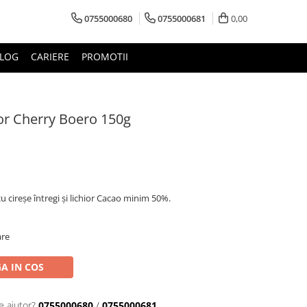
0755000680
0755000681
0,00
LOG
CARIERE
PROMOTII
ior Cherry Boero 150g
u cireșe întregi și lichior Cacao minim 50%.
are
A IN COS
e ajutor?
0755000680
/
0755000681