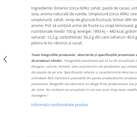
Ingrediente: Exterior (circa 60%): zahăr, pastă de cacao, un
Bere italiana
soia, aroma naturală de vanilie. Umplutură (circa 40%): cire
Vinuri italiene
umpluturii), zahăr, sirop de glucoză-fructoză, lichior (8% d
Bauturi aperitive, alcoolice
arome. Pot să conțină urme de fructe cu coajă lemnoasă, glu
nutriționale medii/ 100 g: energie: 1893 kj – 440 kcal, grăsimi
Apa italiana
saturați: 12,2 g, carbohidrați: 50,3 g din care zaharuri: 40,6 g,
Sucuri si bauturi racoritoare
păstra la loc răcoros și uscat.
Ceai
Toate fotografiile produselor, descrierile și specificațiile prezentate 
Panettone cozonac italian,
de produsul vândut .
Fotografiile prezentate pot să nu fie actualizate l
Pandoro si Balocco
Designul, culorile, formele, alte caracteristici ale produselor sau ambalaj
Produse fara gluten
din pozele de pe site. Specificațiile tehnice si caracteristicile descrise s
schimbate fără înștiințare prealabilă din partea producătorilor produselo
Produse de panificatie
prezentare, fotografie sau descriere nu obligă firma producatoare sau pe
de client. Ne străduim să actualizăm în cel mai scurt timp toate modif
Produse de patiserie
înțelegere !
Informatii conformitate produs