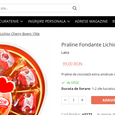
CURATENIE
INGRIJIRE PERSONALA
ADRESE MAGAZINE
B
 Lichior Cherry Boero 150g
Praline Fondante Lich
Laica
39,00 RON
Praline de ciocolată extra amăruie c
IN STOC
Durata de livrare:
1-2 zile lucrato
ADAUG
Cod Produs:
a3173
Ai nevoie d