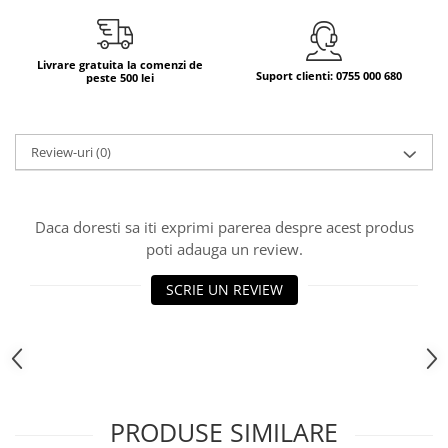
Bere italiana
Vinuri italiene
Livrare gratuita la comenzi de
Suport clienti: 0755 000 680
peste 500 lei
Bauturi aperitive, alcoolice
Apa italiana
Sucuri si bauturi racoritoare
Review-uri
(0)
Ceai
Panettone cozonac italian,
Pandoro si Balocco
Daca doresti sa iti exprimi parerea despre acest produs
Produse fara gluten
poti adauga un review.
Produse de panificatie
SCRIE UN REVIEW
Produse de patiserie
PRODUSE SIMILARE