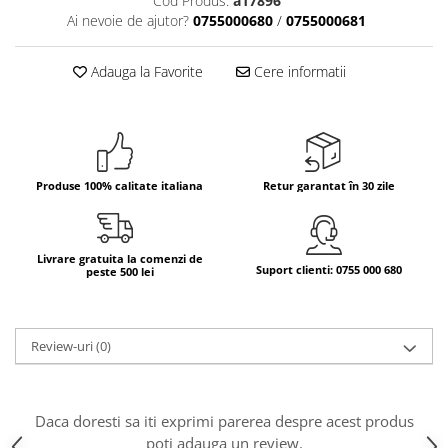
Cod Produs:
a17896
Ai nevoie de ajutor?
0755000680
/
0755000681
Bere italiana
Vinuri italiene
Adauga la Favorite
Cere informatii
Bauturi aperitive, alcoolice
Apa italiana
Sucuri si bauturi racoritoare
Ceai
Panettone cozonac italian,
Produse 100% calitate italiana
Retur garantat în 30 zile
Pandoro si Balocco
Produse fara gluten
Livrare gratuita la comenzi de
Produse de panificatie
Suport clienti: 0755 000 680
peste 500 lei
Produse de patiserie
Review-uri
(0)
Daca doresti sa iti exprimi parerea despre acest produs
poti adauga un review.