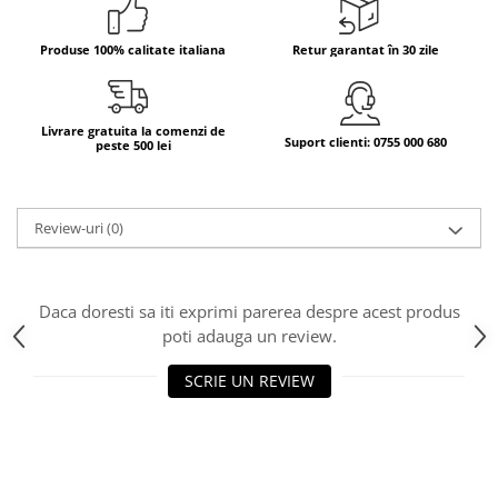
Bere italiana
Produse 100% calitate italiana
Retur garantat în 30 zile
Vinuri italiene
Bauturi aperitive, alcoolice
Apa italiana
Livrare gratuita la comenzi de
Suport clienti: 0755 000 680
peste 500 lei
Sucuri si bauturi racoritoare
Ceai
Panettone cozonac italian,
Review-uri
(0)
Pandoro si Balocco
Produse fara gluten
Produse de panificatie
Daca doresti sa iti exprimi parerea despre acest produs
Produse de patiserie
poti adauga un review.
SCRIE UN REVIEW