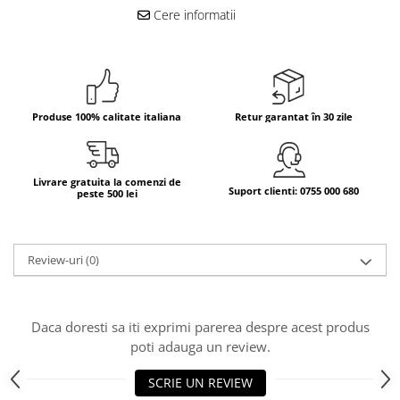
Cere informatii
Bere italiana
Vinuri italiene
Bauturi aperitive, alcoolice
Apa italiana
Produse 100% calitate italiana
Retur garantat în 30 zile
Sucuri si bauturi racoritoare
Ceai
Panettone cozonac italian,
Livrare gratuita la comenzi de
Pandoro si Balocco
Suport clienti: 0755 000 680
peste 500 lei
Produse fara gluten
Produse de panificatie
Review-uri
(0)
Produse de patiserie
Daca doresti sa iti exprimi parerea despre acest produs
poti adauga un review.
SCRIE UN REVIEW