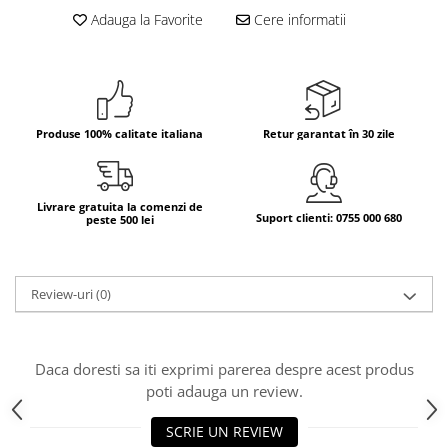
Adauga la Favorite
Cere informatii
Bere italiana
Vinuri italiene
Bauturi aperitive, alcoolice
Apa italiana
Sucuri si bauturi racoritoare
Produse 100% calitate italiana
Retur garantat în 30 zile
Ceai
Panettone cozonac italian,
Pandoro si Balocco
Livrare gratuita la comenzi de
Suport clienti: 0755 000 680
peste 500 lei
Produse fara gluten
Produse de panificatie
Review-uri
(0)
Produse de patiserie
Daca doresti sa iti exprimi parerea despre acest produs
poti adauga un review.
SCRIE UN REVIEW