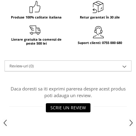
Bere italiana
Vinuri italiene
Produse 100% calitate italiana
Retur garantat în 30 zile
Bauturi aperitive, alcoolice
Apa italiana
Livrare gratuita la comenzi de
Sucuri si bauturi racoritoare
Suport clienti: 0755 000 680
peste 500 lei
Ceai
Panettone cozonac italian,
Pandoro si Balocco
Review-uri
(0)
Produse fara gluten
Produse de panificatie
Daca doresti sa iti exprimi parerea despre acest produs
Produse de patiserie
poti adauga un review.
SCRIE UN REVIEW