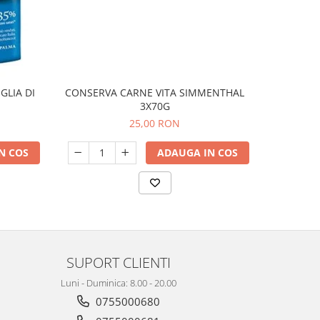
GLIA DI
CONSERVA CARNE VITA SIMMENTHAL
Cuburi Pe
3X70G
25,00 RON
N COS
ADAUGA IN COS
SUPORT CLIENTI
Luni - Duminica: 8.00 - 20.00
0755000680