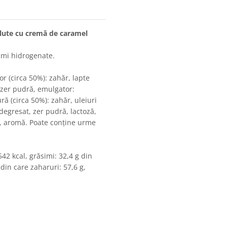
lute cu cremă de caramel
simi hidrogenate.
or (circa 50%): zahăr, lapte
, zer pudră, emulgator:
ră (circa 50%): zahăr, uleiuri
 degresat, zer pudră, lactoză,
re, aromă. Poate conține urme
542 kcal, grăsimi: 32,4 g din
 din care zaharuri: 57,6 g,