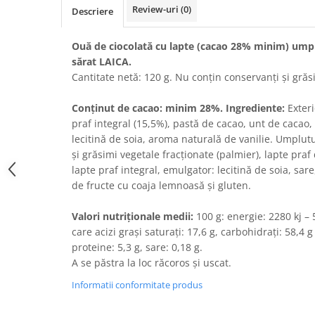
Review-uri
(0)
Descriere
Bere italiana
Vinuri italiene
Ouă de ciocolată cu lapte (cacao 28% minim) ump
Bauturi aperitive, alcoolice
sărat LAICA.
Apa italiana
Cantitate netă: 120 g. Nu conțin conservanți și gră
Sucuri si bauturi racoritoare
Conținut de cacao: minim 28%. Ingrediente:
Exteri
Ceai
praf integral (15,5%), pastă de cacao, unt de cacao
Panettone cozonac italian,
lecitină de soia, aroma naturală de vanilie. Umplutu
Pandoro si Balocco
și grăsimi vegetale fracționate (palmier), lapte praf
Produse fara gluten
lapte praf integral, emulgator: lecitină de soia, sa
de fructe cu coaja lemnoasă și gluten.
Produse de panificatie
Produse de patiserie
Valori nutriționale medii:
100 g: energie: 2280 kj – 
care acizi grași saturați: 17,6 g, carbohidrați: 58,4 g
proteine: 5,3 g, sare: 0,18 g.
A se păstra la loc răcoros și uscat.
Informatii conformitate produs