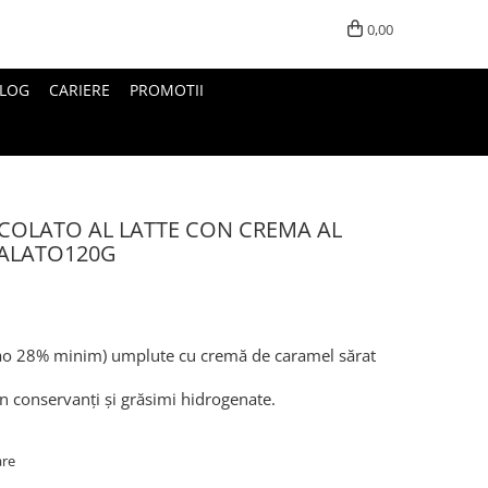
0,00
LOG
CARIERE
PROMOTII
CCOLATO AL LATTE CON CREMA AL
ALATO120G
cao 28% minim) umplute cu cremă de caramel sărat
in conservanți și grăsimi hidrogenate.
are