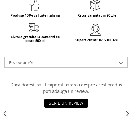
Bere italiana
Produse 100% calitate italiana
Retur garantat în 30 zile
Vinuri italiene
Bauturi aperitive, alcoolice
Apa italiana
Livrare gratuita la comenzi de
Sucuri si bauturi racoritoare
Suport clienti: 0755 000 680
peste 500 lei
Ceai
Panettone cozonac italian,
Pandoro si Balocco
Review-uri
(0)
Produse fara gluten
Produse de panificatie
Daca doresti sa iti exprimi parerea despre acest produs
Produse de patiserie
poti adauga un review.
SCRIE UN REVIEW