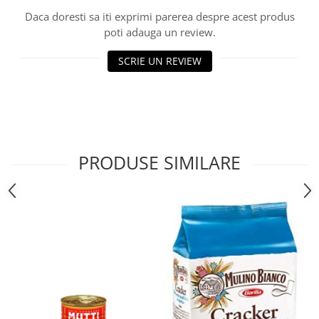
Daca doresti sa iti exprimi parerea despre acest produs
Bere italiana
poti adauga un review.
Vinuri italiene
Bauturi aperitive, alcoolice
SCRIE UN REVIEW
Apa italiana
Sucuri si bauturi racoritoare
Ceai
Panettone cozonac italian,
Pandoro si Balocco
PRODUSE SIMILARE
Produse fara gluten
Produse de panificatie
Produse de patiserie