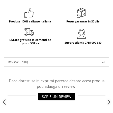
Bere italiana
Vinuri italiene
Bauturi aperitive, alcoolice
Produse 100% calitate italiana
Retur garantat în 30 zile
Apa italiana
Sucuri si bauturi racoritoare
Livrare gratuita la comenzi de
Ceai
Suport clienti: 0755 000 680
peste 500 lei
Panettone cozonac italian,
Pandoro si Balocco
Produse fara gluten
Review-uri
(0)
Produse de panificatie
Produse de patiserie
Daca doresti sa iti exprimi parerea despre acest produs
poti adauga un review.
SCRIE UN REVIEW