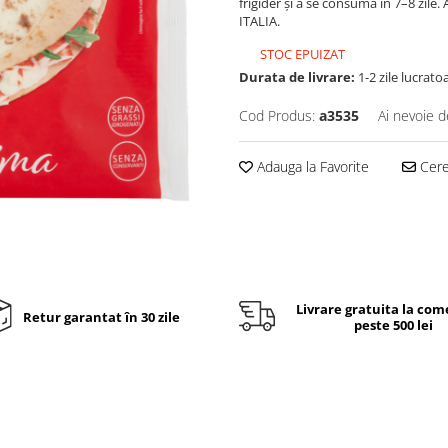
frigider și a se consuma în 7–8 zil
ITALIA.
STOC EPUIZAT
Durata de livrare:
1-2 zile lucrato
Cod Produs:
a3535
Ai nevoie d
Adauga la Favorite
Cere 
Livrare gratuita la com
Retur garantat în 30 zile
peste 500 lei