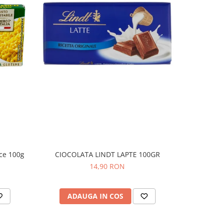
ice 100g
CIOCOLATA LINDT LAPTE 100GR
COVRIGEI
14,90 RON
ADAUGA IN COS
AD