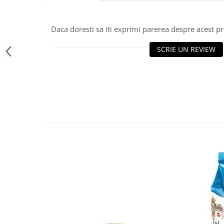
Bere italiana
Vinuri italiene
Daca doresti sa iti exprimi parerea despre acest 
Bauturi aperitive, alcoolice
SCRIE UN REVIEW
Apa italiana
Sucuri si bauturi racoritoare
Ceai
Panettone cozonac italian,
Pandoro si Balocco
Produse fara gluten
Produse de panificatie
Produse de patiserie