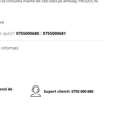
e. A se consuma înainte de: vezi data pe ambalaj. PRODUS ÎN
are
e ajutor?
0755000680
/
0755000681
informatii
enzi de
Suport clienti: 0755 000 680