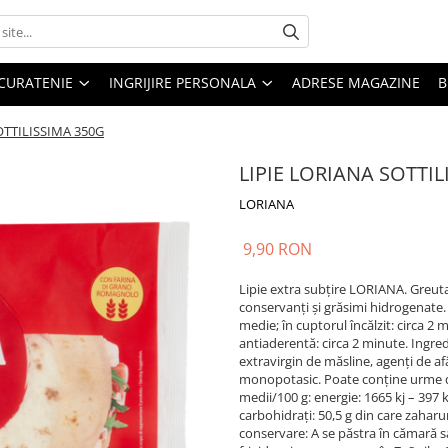
CURATENIE
INGRIJIRE PERSONALA
ADRESE MAGAZINE
B
OTTILISSIMA 350G
LIPIE LORIANA SOTTIL
LORIANA
9,90 RON
Lipie extra subțire LORIANA. Greuta
conservanți și grăsimi hidrogenate.
medie; în cuptorul încălzit: circa 2 
antiaderentă: circa 2 minute. Ingred
extravirgin de măsline, agenți de af
monopotasic. Poate conține urme de
medii/100 g: energie: 1665 kj – 397 kc
carbohidrați: 50,5 g din care zaharuri
conservare: A se păstra în cămară sa