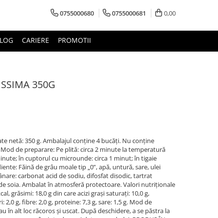
0755000680
0755000681
0,00
LOG
CARIERE
PROMOTII
ISSIMA 350G
te netă: 350 g. Ambalajul conține 4 bucăți. Nu conține
 Mod de preparare: Pe plită: circa 2 minute la temperatură
minute; în cuptorul cu microunde: circa 1 minut; în tigaie
iente: Făină de grâu moale tip „0”, apă, untură, sare, ulei
ânare: carbonat acid de sodiu, difosfat disodic, tartrat
 soia. Ambalat în atmosferă protectoare. Valori nutriționale
al, grăsimi: 18,0 g din care acizi grași saturați: 10,0 g,
: 2,0 g, fibre: 2,0 g, proteine: 7,3 g, sare: 1,5 g. Mod de
u în alt loc răcoros și uscat. După deschidere, a se păstra la