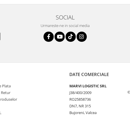
SOCIAL
Urmareste-ne in social media
DATE COMERCIALE
 Plata
MARVI LOGISTIC SRL
©
e Retur
J38/400/2009
Produselor
RO25858736
DN7, NR 315
L
Bujoreni, Valcea