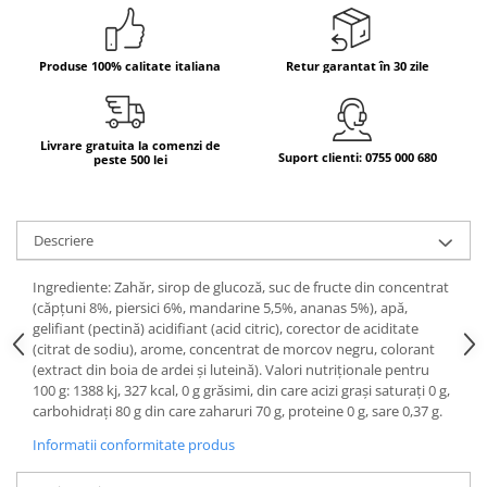
Bere italiana
Vinuri italiene
Produse 100% calitate italiana
Retur garantat în 30 zile
Bauturi aperitive, alcoolice
Apa italiana
Sucuri si bauturi racoritoare
Livrare gratuita la comenzi de
Suport clienti: 0755 000 680
peste 500 lei
Ceai
Panettone cozonac italian,
Pandoro si Balocco
Descriere
Produse fara gluten
Ingrediente: Zahăr, sirop de glucoză, suc de fructe din concentrat
Produse de panificatie
(căpţuni 8%, piersici 6%, mandarine 5,5%, ananas 5%), apă,
Produse de patiserie
gelifiant (pectină) acidifiant (acid citric), corector de aciditate
(citrat de sodiu), arome, concentrat de morcov negru, colorant
(extract din boia de ardei şi luteină). Valori nutriţionale pentru
100 g: 1388 kj, 327 kcal, 0 g grăsimi, din care acizi graşi saturaţi 0 g,
carbohidraţi 80 g din care zaharuri 70 g, proteine 0 g, sare 0,37 g.
Informatii conformitate produs