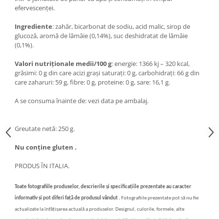
efervescenței.
Ingrediente
: zahăr, bicarbonat de sodiu, acid malic, sirop de
glucoză, aromă de lămâie (0,14%), suc deshidratat de lămâie
(0,1%).
Valori nutriționale medii/100 g
: energie: 1366 kj – 320 kcal,
grăsimi: 0 g din care acizi grași saturați: 0 g, carbohidrați: 66 g din
care zaharuri: 59 g, fibre: 0 g, proteine: 0 g, sare: 16,1 g.
A se consuma înainte de: vezi data pe ambalaj.
Greutate netă: 250 g.
Nu conține gluten .
PRODUS ÎN ITALIA.
Toate fotografiile produselor, descrierile și specificațiile prezentate au caracter
informativ și pot diferi față de produsul vândut .
Fotografiile prezentate pot să nu fie
actualizate la înfățișarea actuală a produselor. Designul, culorile, formele, alte