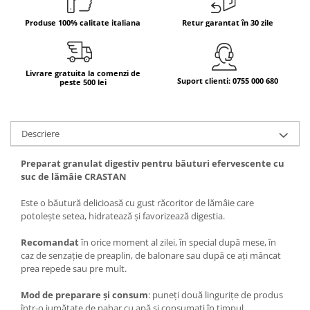
Bere italiana
Produse 100% calitate italiana
Retur garantat în 30 zile
Vinuri italiene
Bauturi aperitive, alcoolice
Livrare gratuita la comenzi de
Apa italiana
Suport clienti: 0755 000 680
peste 500 lei
Sucuri si bauturi racoritoare
Ceai
Panettone cozonac italian,
Descriere
Pandoro si Balocco
Preparat granulat digestiv pentru băuturi efervescente cu
Produse fara gluten
suc de lămâie CRASTAN
Produse de panificatie
Este o băutură delicioasă cu gust răcoritor de lămâie care
Produse de patiserie
potolește setea, hidratează și favorizează digestia.
Recomandat
în orice moment al zilei, în special după mese, în
caz de senzație de preaplin, de balonare sau după ce ați mâncat
prea repede sau pre mult.
Mod de preparare și consum
: puneți două lingurițe de produs
într-o jumătate de pahar cu apă și consumați în timpul