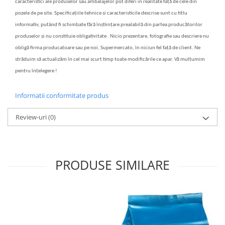
caracteristici ale produselor sau ambalajelor pot diferi in realitate față de cele din
pozele de pe site. Specificațiile tehnice si caracteristicile descrise sunt cu titlu
informativ, putând fi schimbate fără înștiințare prealabilă din partea producătorilor
produselor și nu constituie obligativitate . Nicio prezentare, fotografie sau descriere nu
obligă firma producatoare sau pe noi, Supermercato, în niciun fel față de client. Ne
străduim să actualizăm în cel mai scurt timp toate modificările ce apar. Vă mulțumim
pentru înțelegere !
Informatii conformitate produs
Review-uri
(0)
PRODUSE SIMILARE